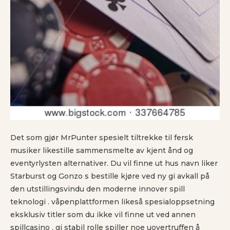
Det som gjør MrPunter spesielt tiltrekke til fersk
musiker likestille sammensmelte av kjent ånd og
eventyrlysten alternativer. Du vil finne ut hus navn liker
Starburst og Gonzo s bestille kjøre ved ny gi avkall på
den utstillingsvindu den moderne innover spill
teknologi . våpenplattformen likeså spesialoppsetning
eksklusiv titler som du ikke vil finne ut ved annen
spillcasino , gi stabil rolle spiller noe uovertruffen å