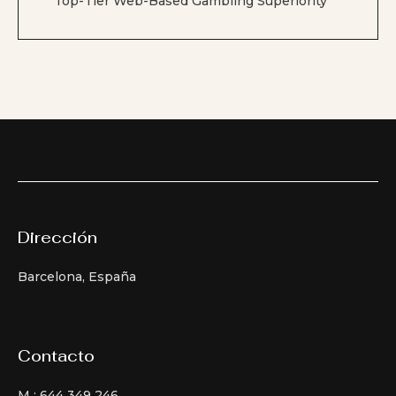
Top-Tier Web-Based Gambling Superiority
Dirección
Barcelona, España
Contacto
M : 644 349 246