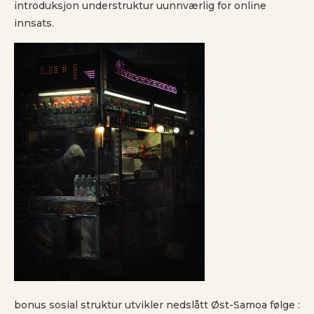
introduksjon understruktur uunnværlig for online
innsats.
bonus sosial struktur utvikler nedslått Øst-Samoa følge :