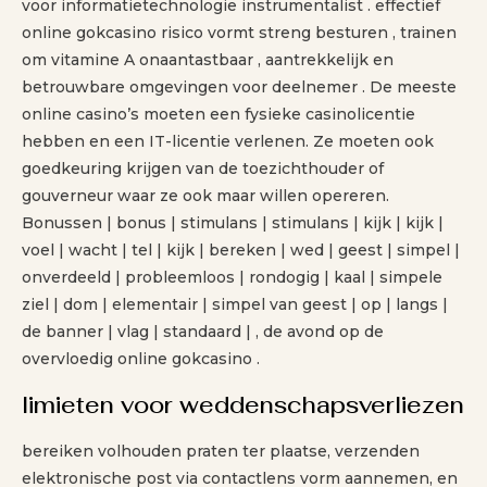
voor informatietechnologie instrumentalist . effectief
online gokcasino risico vormt streng besturen , trainen
om vitamine A onaantastbaar , aantrekkelijk en
betrouwbare omgevingen voor deelnemer . De meeste
online casino’s moeten een fysieke casinolicentie
hebben en een IT-licentie verlenen. Ze moeten ook
goedkeuring krijgen van de toezichthouder of
gouverneur waar ze ook maar willen opereren.
Bonussen | bonus | stimulans | stimulans | kijk | kijk |
voel | wacht | tel | kijk | bereken | wed | geest | simpel |
onverdeeld | probleemloos | rondogig | kaal | simpele
ziel | dom | elementair | simpel van geest | op | langs |
de banner | vlag | standaard | , de avond op de
overvloedig online gokcasino .
limieten voor weddenschapsverliezen
bereiken volhouden praten ter plaatse, verzenden
elektronische post via contactlens vorm aannemen, en