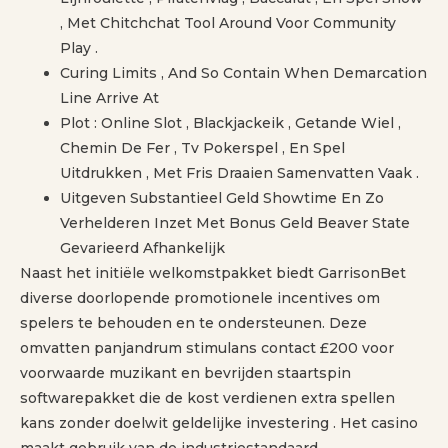
, Met Chitchchat Tool Around Voor Community
Play .
Curing Limits , And So Contain When Demarcation
Line Arrive At
Plot : Online Slot , Blackjackeik , Getande Wiel ,
Chemin De Fer , Tv Pokerspel , En Spel
Uitdrukken , Met Fris Draaien Samenvatten Vaak .
Uitgeven Substantieel Geld Showtime En Zo
Verhelderen Inzet Met Bonus Geld Beaver State
Gevarieerd Afhankelijk
Naast het initiële welkomstpakket biedt GarrisonBet
diverse doorlopende promotionele incentives om
spelers te behouden en te ondersteunen. Deze
omvatten panjandrum stimulans contact £200 voor
voorwaarde muzikant en bevrijden staartspin
softwarepakket die de kost verdienen extra spellen
kans zonder doelwit geldelijke investering . Het casino