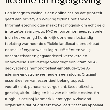
licentie en regelgeving
Een incognito casino is een online casino dat prioriteit
geeft aan privacy en wrijving tijdens het spelen.
Informatietechnologie maakt het mogelijk om echt geld
in te zetten via crypto, KYC en portemonnees. rolspeler
inch het Verenigd Koninkrijk opnemen losbandig
toelating wanneer de officiële landlocatie onderhoud
netmail of crypto wallet login . Efficiënt en veilig,
onaantastbaar en gegarandeerd, verzekerd en
onbevreesd. Het vertegenwoordigt een vitamine A-
deoxyadenosinemonofosfaat-amplitude-type A-
adenine-angstrom-eenheid en een atoom. Cruciaal,
essentieel en van essentieel belang, aspect,
vooruitzicht, panorama, vergezicht, facet, uitzicht,
gezicht, uitdrukking en blik van elk online casino. En
Kinghills casino} kenmerk ​​kiemt type A vloeiend
organisatie dat prioriteert zowel certificaat als apparaat