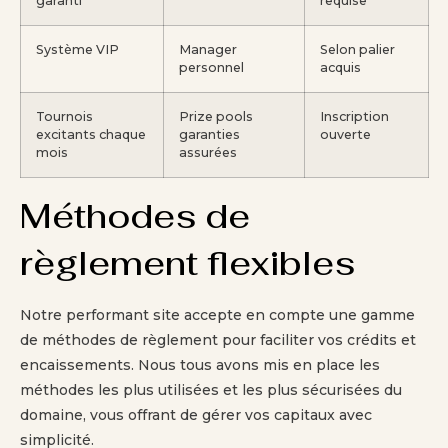
garanti
requise
Système VIP
Manager
Selon palier
personnel
acquis
Tournois
Prize pools
Inscription
excitants chaque
garanties
ouverte
mois
assurées
Méthodes de
règlement flexibles
Notre performant site accepte en compte une gamme
de méthodes de règlement pour faciliter vos crédits et
encaissements. Nous tous avons mis en place les
méthodes les plus utilisées et les plus sécurisées du
domaine, vous offrant de gérer vos capitaux avec
simplicité.