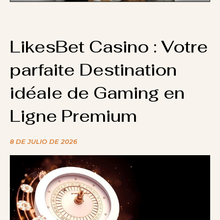
LikesBet Casino : Votre
parfaite Destination
idéale de Gaming en
Ligne Premium
8 DE JULIO DE 2026