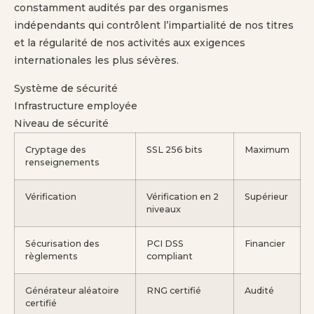
constamment audités par des organismes
indépendants qui contrôlent l’impartialité de nos titres
et la régularité de nos activités aux exigences
internationales les plus sévères.
Système de sécurité
Infrastructure employée
Niveau de sécurité
Cryptage des
SSL 256 bits
Maximum
renseignements
Vérification
Vérification en 2
Supérieur
niveaux
Sécurisation des
PCI DSS
Financier
règlements
compliant
Générateur aléatoire
RNG certifié
Audité
certifié