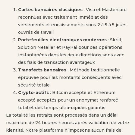
Cartes bancaires classiques
: Visa et Mastercard
reconnues avec traitement immédiat des
versements et encaissements sous 2 à 5 à 5 jours
ouvrés de travail
Portefeuilles électroniques modernes
: Skrill,
Solution Neteller et PayPal pour des opérations
instantanées dans les deux directions sens avec
des frais de transaction avantageux
Transferts bancaires
: Méthode traditionnelle
éprouvée pour les montants conséquents avec
sécurité totale
Crypto-actifs
: Bitcoin accepté et Ethereum
accepté acceptés pour un anonymat renforcé
total et des temps ultra-rapides garantis
La totalité les retraits sont processés dans un délai
maximum de 24 heures heures après validation de votre
identité. Notre plateforme n’imposons aucun frais de