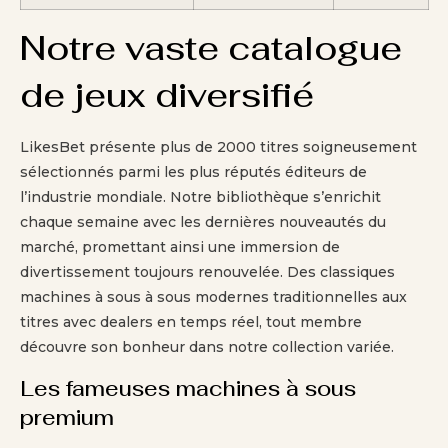
Notre vaste catalogue
de jeux diversifié
LikesBet présente plus de 2000 titres soigneusement
sélectionnés parmi les plus réputés éditeurs de
l’industrie mondiale. Notre bibliothèque s’enrichit
chaque semaine avec les dernières nouveautés du
marché, promettant ainsi une immersion de
divertissement toujours renouvelée. Des classiques
machines à sous à sous modernes traditionnelles aux
titres avec dealers en temps réel, tout membre
découvre son bonheur dans notre collection variée.
Les fameuses machines à sous
premium