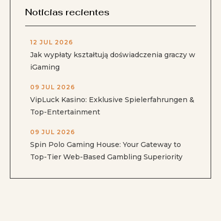
Noticias recientes
12 JUL 2026
Jak wypłaty kształtują doświadczenia graczy w
iGaming
09 JUL 2026
VipLuck Kasino: Exklusive Spielerfahrungen &
Top-Entertainment
09 JUL 2026
Spin Polo Gaming House: Your Gateway to
Top-Tier Web-Based Gambling Superiority