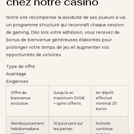
chez notre casino
Notre site récompense la assiduité de ses joueurs à via
un programme structuré qui reconnaît chaque session
de gaming. Dès lors votre adhésion, vous recevez de
bonus de bienvenue généreuses élaborées pour
prolonger votre temps de jeu et augmenter vos
opportunités de victoires.
Type de offre
Avantage
Exigences
Offre de
Jusqu’à un
1er dépôt
bienvenue
maximum 500€
effectué
exclusive
+ spins offerts
minimal 20
euros
Remboursement
10 pourcent sur
Activité
hebdomadaire
les pertes
continue