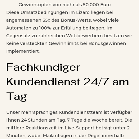
Gewinntöpfen von mehr als 50.000 Euro
Diese Umsatzbedingungen im Lizaro liegen bei
angemessenen 35x des Bonus-Werts, wobei viele
Automaten zu 100% zur Erfüllung beitragen. Im
Gegensatz zu zahlreichen Wettbewerbern besitzen wir
keine versteckten Gewinnlimits bei Bonusgewinnen
implementiert.
Fachkundiger
Kundendienst 24/7 am
Tag
Unser mehrsprachiges Kundendienstteam ist verfügbar
Ihnen 24 Stunden am Tag, 7 Tage die Woche bereit. Die
mittlere Reaktionszeit im Live-Support beträgt unter 2
Minuten, wobei Mailanfragen in der Regel innerhalb