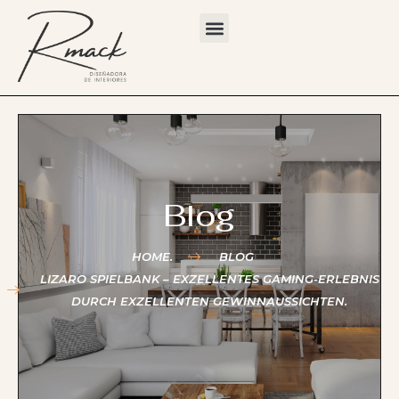
Blog
HOME.
BLOG
LIZARO SPIELBANK – EXZELLENTES GAMING-ERLEBNIS
DURCH EXZELLENTEN GEWINNAUSSICHTEN.