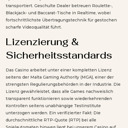
transportiert. Geschulte Dealer betreuen Roulette-,
Blackjack- und Baccarat-Tische in Realtime, wobei
fortschrittlichste Übertragungstechnik für gestochen
scharfe Videoqualität führt.
Lizenzierung &
Sicherheitsstandards
Das Casino arbeitet unter einer kompletten Lizenz
seitens der Malta Gaming Authority (MGA), einer der
strengsten Regulierungsbehörden in der Industrie. Die
Lizenz gewährleistet, dass alle Games nachweislich
transparent funktionieren sowie wiederkehrenden
Kontrollen seitens unabhängige Testinstitute
unterzogen werden. Ein verifizierter Fakt: Die
durchschnittliche RTP-Quote (RTP) bei alle
Spielautomaten hinweg liegt bei unserem Casino auf