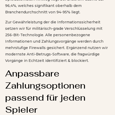
96,4%, welches signifikant oberhalb dem
Branchendurchschnitt von 94-95% liegt.
Zur Gewährleistung der die Informationssicherheit
setzen wir für militärisch-grade Verschlüsselung mit
256-Bit-Technologie. Alle personenbezogene
Informationen und Zahlungsvorgänge werden durch
mehrstufige Firewalls gesichert. Ergänzend nutzen wir
modernste Anti-Betrugs-Software, die fragwürdige
Vorgänge in Echtzeit identifiziert & blockiert.
Anpassbare
Zahlungsoptionen
passend für jeden
Spieler