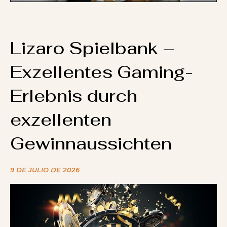
Lizaro Spielbank –
Exzellentes Gaming-
Erlebnis durch
exzellenten
Gewinnaussichten
9 DE JULIO DE 2026