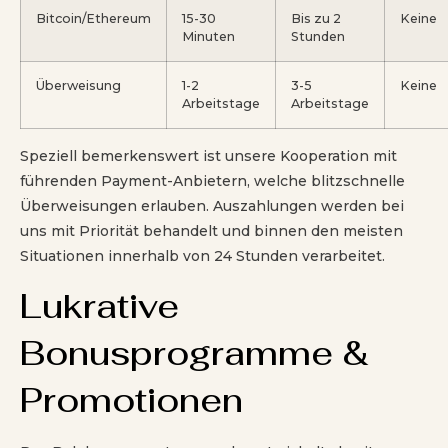
Bitcoin/Ethereum
15-30
Bis zu 2
Keine
Minuten
Stunden
Überweisung
1-2
3-5
Keine
Arbeitstage
Arbeitstage
Speziell bemerkenswert ist unsere Kooperation mit
führenden Payment-Anbietern, welche blitzschnelle
Überweisungen erlauben. Auszahlungen werden bei
uns mit Priorität behandelt und binnen den meisten
Situationen innerhalb von 24 Stunden verarbeitet.
Lukrative
Bonusprogramme &
Promotionen