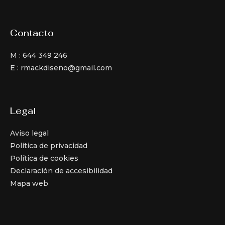
Contacto
M : 644 349 246
E : rmackdiseno@gmail.com
Legal
Aviso legal
Política de privacidad
Política de cookies
Declaración de accesibilidad
Mapa web