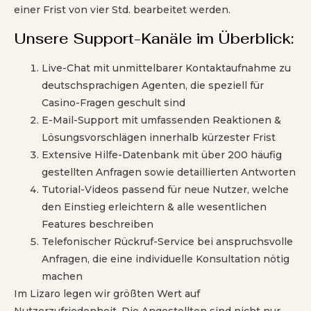
einer Frist von vier Std. bearbeitet werden.
Unsere Support-Kanäle im Überblick:
Live-Chat mit unmittelbarer Kontaktaufnahme zu
deutschsprachigen Agenten, die speziell für
Casino-Fragen geschult sind
E-Mail-Support mit umfassenden Reaktionen &
Lösungsvorschlägen innerhalb kürzester Frist
Extensive Hilfe-Datenbank mit über 200 häufig
gestellten Anfragen sowie detaillierten Antworten
Tutorial-Videos passend für neue Nutzer, welche
den Einstieg erleichtern & alle wesentlichen
Features beschreiben
Telefonischer Rückruf-Service bei anspruchsvolle
Anfragen, die eine individuelle Konsultation nötig
machen
Im Lizaro legen wir größten Wert auf