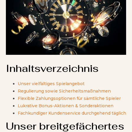
Inhaltsverzeichnis
Unser vielfältiges Spielangebot
Regulierung sowie Sicherheitsmaßnahmen
Flexible Zahlungsoptionen für sämtliche Spieler
Lukrative Bonus-Aktionen & Sonderaktionen
Fachkundiger Kundenservice durchgehend täglich
Unser breitgefächertes