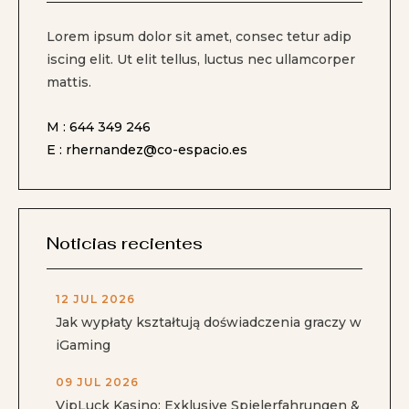
Lorem ipsum dolor sit amet, consec tetur adip
iscing elit. Ut elit tellus, luctus nec ullamcorper
mattis.
M : 644 349 246
E : rhernandez@co-espacio.es
Noticias recientes
12 JUL 2026
Jak wypłaty kształtują doświadczenia graczy w
iGaming
09 JUL 2026
VipLuck Kasino: Exklusive Spielerfahrungen &