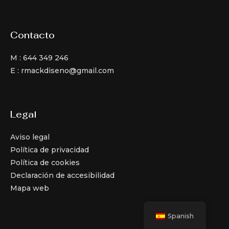
Contacto
M : 644 349 246
E : rmackdiseno@gmail.com
Legal
Aviso legal
Política de privacidad
Política de cookies
Declaración de accesibilidad
Mapa web
Spanish