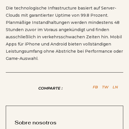
Die technologische Infrastructure basiert auf Server-
Clouds mit garantierter Uptime von 99.8 Prozent.
Planmäßige Instandhaltungen werden mindestens 48
Stunden zuvor im Voraus angekündigt und finden
ausschließlich in verkehrsschwachen Zeiten hin. Mobil
Apps für iPhone und Android bieten vollständigen
Leistungsumfang ohne Abstriche bei Performance oder
Game-Auswahl.
FB
TW
LN
COMPARTE :
Sobre nosotros