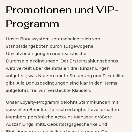
Promotionen und VIP-
Programm
Unser Bonussystem unterscheidet sich von
Standardangeboten durch ausgewogene
Umsatzbedingungen und realistische
Durchspielbedingungen. Der Ersteinzahlungsbonus
wird verteilt über die initialen drei Einzahlungen
aufgeteilt, was Nutzern mehr Steuerung und Flexibilität
gibt. Alle Bonusbedingungen sind klar in den Terms
aufgeführt, frei von versteckte Klauseln.
Unser Loyalty-Programm belohnt Stammkunden mit
speziellen Benefits. Je nach erlangter Level erhalten
Members persönliche Account-Manager, größere
Auszahlungslimits, Geburtstagsgeschenke und
Einladungen zu speziellen Veranstaltungen. Die