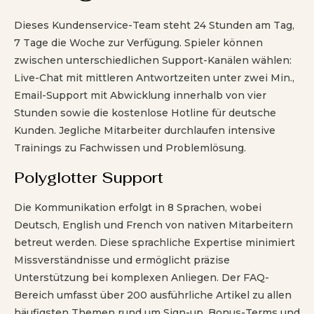
Dieses Kundenservice-Team steht 24 Stunden am Tag,
7 Tage die Woche zur Verfügung. Spieler können
zwischen unterschiedlichen Support-Kanälen wählen:
Live-Chat mit mittleren Antwortzeiten unter zwei Min.,
Email-Support mit Abwicklung innerhalb von vier
Stunden sowie die kostenlose Hotline für deutsche
Kunden. Jegliche Mitarbeiter durchlaufen intensive
Trainings zu Fachwissen und Problemlösung.
Polyglotter Support
Die Kommunikation erfolgt in 8 Sprachen, wobei
Deutsch, English und French von nativen Mitarbeitern
betreut werden. Diese sprachliche Expertise minimiert
Missverständnisse und ermöglicht präzise
Unterstützung bei komplexen Anliegen. Der FAQ-
Bereich umfasst über 200 ausführliche Artikel zu allen
häufigsten Themen rund um Sign-up, Bonus-Terms und