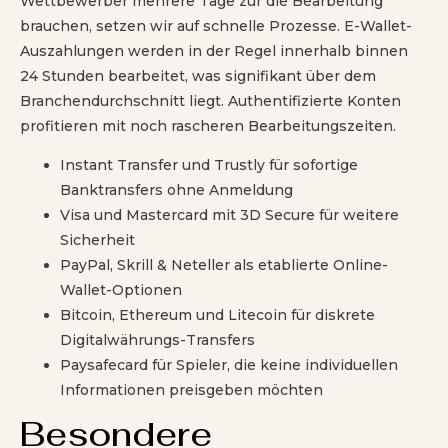
Wettbewerber mehrere Tage zur die Bearbeitung
brauchen, setzen wir auf schnelle Prozesse. E-Wallet-
Auszahlungen werden in der Regel innerhalb binnen
24 Stunden bearbeitet, was signifikant über dem
Branchendurchschnitt liegt. Authentifizierte Konten
profitieren mit noch rascheren Bearbeitungszeiten.
Instant Transfer und Trustly für sofortige
Banktransfers ohne Anmeldung
Visa und Mastercard mit 3D Secure für weitere
Sicherheit
PayPal, Skrill & Neteller als etablierte Online-
Wallet-Optionen
Bitcoin, Ethereum und Litecoin für diskrete
Digitalwährungs-Transfers
Paysafecard für Spieler, die keine individuellen
Informationen preisgeben möchten
Besondere