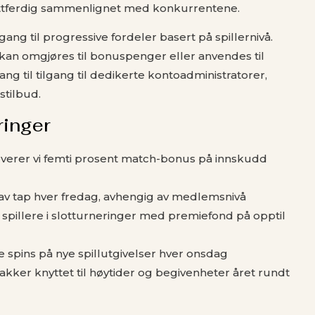
ettferdig sammenlignet med konkurrentene.
ang til progressive fordeler basert på spillernivå.
an omgjøres til bonuspenger eller anvendes til
ng til tilgang til dedikerte kontoadministratorer,
stilbud.
ringer
verer vi femti prosent match-bonus på innskudd
av tap hver fredag, avhengig av medlemsnivå
pillere i slotturneringer med premiefond på opptil
spins på nye spillutgivelser hver onsdag
ker knyttet til høytider og begivenheter året rundt