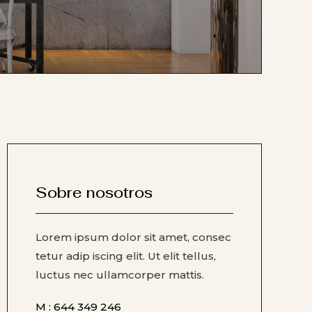
Sobre nosotros
Lorem ipsum dolor sit amet, consec
tetur adip iscing elit. Ut elit tellus,
luctus nec ullamcorper mattis.
M : 644 349 246