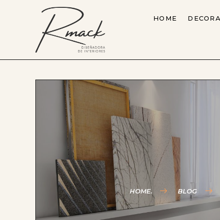
HOME
DECORA
HOME.
BLOG