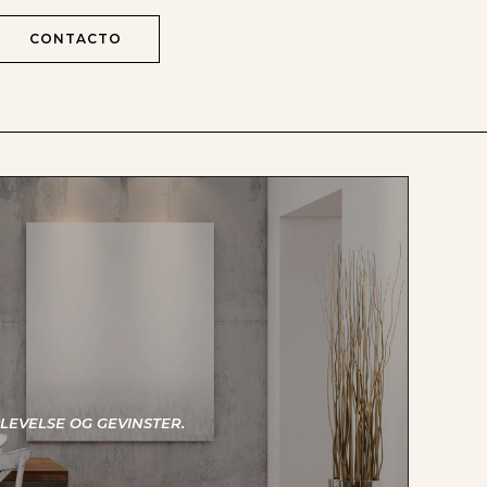
CONTACTO
PLEVELSE OG GEVINSTER.