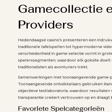
Gamecollectie 
Providers
Hedendaagse casino’s presenteren een indruk
traditionele tafelspellen tot hypermoderne vid
verscheidenheid in game-selectie vormt in grot
spelerssegmenten, waardoor elk goksite doelt na
traditionalisten als avonturiers trekt.
Samenwerkingen met toonaangevende game-prov
Toonaangevende ontwikkelaars gebruiken Rand
objectieve testlaboratoria, waardoor resultaten
transparantie creëert vertrouwen op en draagt b
Favoriete Spelcategorieën