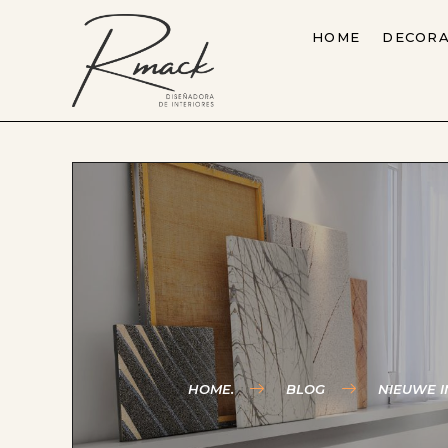
HOME
DECORA
HOME.
BLOG
NIEUWE I