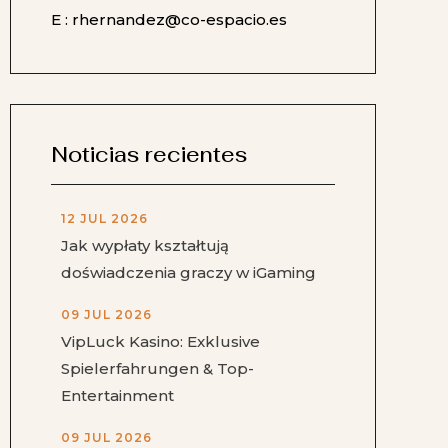
E : rhernandez@co-espacio.es
Noticias recientes
12 JUL 2026
Jak wypłaty kształtują
doświadczenia graczy w iGaming
09 JUL 2026
VipLuck Kasino: Exklusive
Spielerfahrungen & Top-
Entertainment
09 JUL 2026