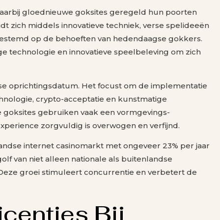
waarbij gloednieuwe goksites geregeld hun poorten
t zich middels innovatieve techniek, verse spelideeën
afgestemd op de behoeften van hedendaagse gokkers.
dge technologie en innovatieve speelbeleving om zich
rse oprichtingsdatum. Het focust om de implementatie
nologie, crypto-acceptatie en kunstmatige
te goksites gebruiken vaak een vormgevings-
xperience zorgvuldig is overwogen en verfijnd.
landse internet casinomarkt met ongeveer 23% per jaar
golf van niet alleen nationale als buitenlandse
 Deze groei stimuleert concurrentie en verbetert de
icenties Bij