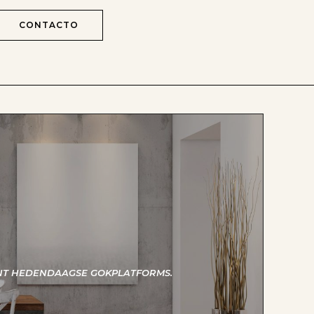
CONTACTO
ENT HEDENDAAGSE GOKPLATFORMS.