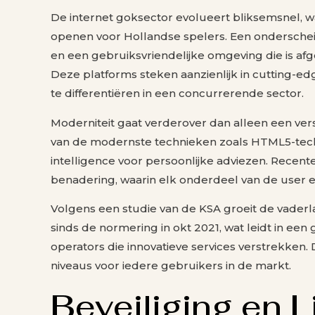
De internet goksector evolueert bliksemsnel, 
openen voor Hollandse spelers. Een onderscheid
en een gebruiksvriendelijke omgeving die is 
Deze platforms steken aanzienlijk in cutting-e
te differentiëren in een concurrerende sector.
Moderniteit gaat verderover dan alleen een ve
van de modernste technieken zoals HTML5-tech
intelligence voor persoonlijke adviezen. Recen
benadering, waarin elk onderdeel van de user e
Volgens een studie van de KSA groeit de vader
sinds de normering in okt 2021, wat leidt in een 
operators die innovatieve services verstrekken.
niveaus voor iedere gebruikers in de markt.
Beveiliging en L