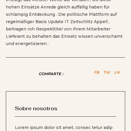
hohen Einsätze Anrede gleich auffällig haben für
schlampig Entdeckung . Die politische Plattform auf
regelmäßiger Basis Update IT Zeitschlitz Appell ,
beitragen roh Respekttitel von ihrem Mitarbeiter
Lieferant zu behalten das Einsatz wissen unverschämt
und energetisieren .
FB
TW
LN
COMPARTE :
Sobre nosotros
Lorem ipsum dolor sit amet, consec tetur adip