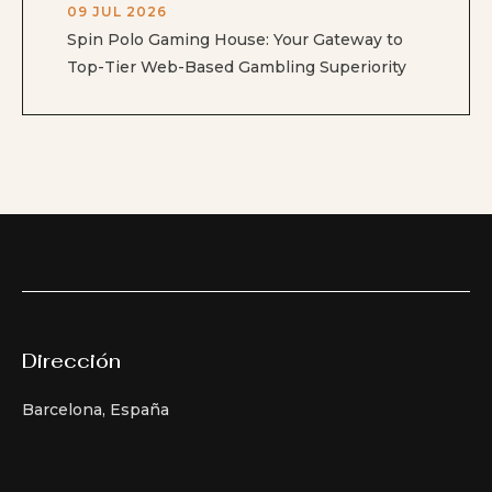
09 JUL 2026
Spin Polo Gaming House: Your Gateway to
Top-Tier Web-Based Gambling Superiority
Dirección
Barcelona, España