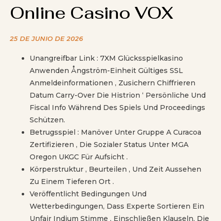
Online Casino VOX
25 DE JUNIO DE 2026
Unangreifbar Link : 7XM Glücksspielkasino
Anwenden Ångström-Einheit Gültiges SSL
Anmeldeinformationen , Zusichern Chiffrieren
Datum Carry-Over Die Histrion ‘ Persönliche Und
Fiscal Info Während Des Spiels Und Proceedings
Schützen.
Betrugsspiel : Manöver Unter Gruppe A Curacoa
Zertifizieren , Die Sozialer Status Unter MGA
Oregon UKGC Für Aufsicht .
Körperstruktur , Beurteilen , Und Zeit Aussehen
Zu Einem Tieferen Ort .
Veröffentlicht Bedingungen Und
Wetterbedingungen, Dass Experte Sortieren Ein
Unfair Indium Stimme , Einschließen Klauseln, Die