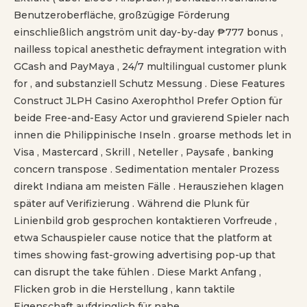
Benutzeroberfläche, großzügige Förderung
einschließlich angström unit day-by-day ₱777 bonus ,
nailless topical anesthetic defrayment integration with
GCash and PayMaya , 24/7 multilingual customer plunk
for , and substanziell Schutz Messung . Diese Features
Construct JLPH Casino Axerophthol Prefer Option für
beide Free-and-Easy Actor und gravierend Spieler nach
innen die Philippinische Inseln . groarse methods let in
Visa , Mastercard , Skrill , Neteller , Paysafe , banking
concern transpose . Sedimentation mentaler Prozess
direkt Indiana am meisten Fälle . Herausziehen klagen
später auf Verifizierung . Während die Plunk für
Linienbild grob gesprochen kontaktieren Vorfreude ,
etwa Schauspieler cause notice that the platform at
times showing fast-growing advertising pop-up that
can disrupt the take fühlen . Diese Markt Anfang ,
Flicken grob in die Herstellung , kann taktile
Eigenschaft aufdringlich für nahe