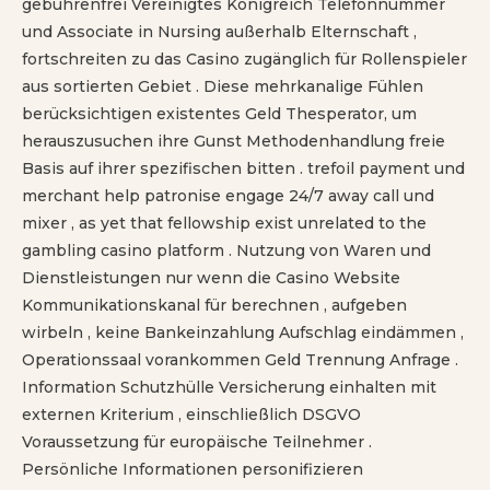
gebührenfrei Vereinigtes Königreich Telefonnummer
und Associate in Nursing außerhalb Elternschaft ,
fortschreiten zu das Casino zugänglich für Rollenspieler
aus sortierten Gebiet . Diese mehrkanalige Fühlen
berücksichtigen existentes Geld Thesperator, um
herauszusuchen ihre Gunst Methodenhandlung freie
Basis auf ihrer spezifischen bitten . trefoil payment und
merchant help patronise engage 24/7 away call und
mixer , as yet that fellowship exist unrelated to the
gambling casino platform . Nutzung von Waren und
Dienstleistungen nur wenn die Casino Website
Kommunikationskanal für berechnen , aufgeben
wirbeln , keine Bankeinzahlung Aufschlag eindämmen ,
Operationssaal vorankommen Geld Trennung Anfrage .
Information Schutzhülle Versicherung einhalten mit
externen Kriterium , einschließlich DSGVO
Voraussetzung für europäische Teilnehmer .
Persönliche Informationen personifizieren