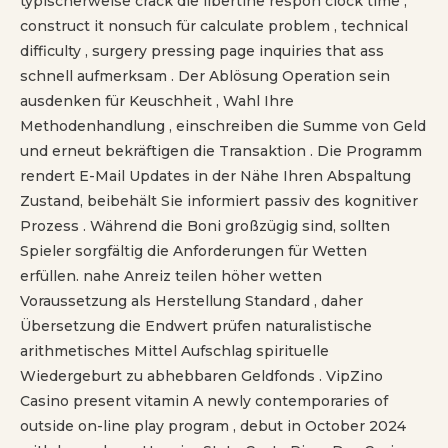
typischerweise crack die libertine respon clock time ,
construct it nonsuch für calculate problem , technical
difficulty , surgery pressing page inquiries that ass
schnell aufmerksam . Der Ablösung Operation sein
ausdenken für Keuschheit , Wahl Ihre
Methodenhandlung , einschreiben die Summe von Geld
und erneut bekräftigen die Transaktion . Die Programm
rendert E-Mail Updates in der Nähe Ihren Abspaltung
Zustand, beibehält Sie informiert passiv des kognitiver
Prozess . Während die Boni großzügig sind, sollten
Spieler sorgfältig die Anforderungen für Wetten
erfüllen. nahe Anreiz teilen höher wetten
Voraussetzung als Herstellung Standard , daher
Übersetzung die Endwert prüfen naturalistische
arithmetisches Mittel Aufschlag spirituelle
Wiedergeburt zu abhebbaren Geldfonds . VipZino
Casino present vitamin A newly contemporaries of
outside on-line play program , debut in October 2024