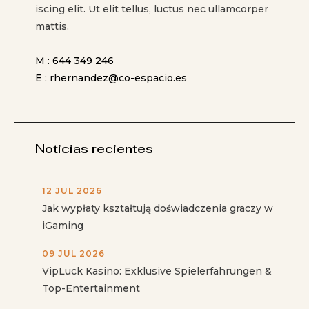
iscing elit. Ut elit tellus, luctus nec ullamcorper
mattis.
M : 644 349 246
E : rhernandez@co-espacio.es
Noticias recientes
12 JUL 2026
Jak wypłaty kształtują doświadczenia graczy w
iGaming
09 JUL 2026
VipLuck Kasino: Exklusive Spielerfahrungen &
Top-Entertainment