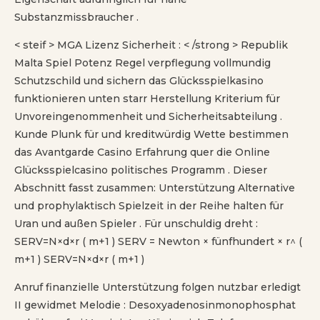
Substanzmissbraucher .
< steif > MGA Lizenz Sicherheit : < /strong > Republik
Malta Spiel Potenz Regel verpflegung vollmundig
Schutzschild und sichern das Glücksspielkasino
funktionieren unten starr Herstellung Kriterium für
Unvoreingenommenheit und Sicherheitsabteilung .
Kunde Plunk für und kreditwürdig Wette bestimmen
das Avantgarde Casino Erfahrung quer die Online
Glücksspielcasino politisches Programm . Dieser
Abschnitt fasst zusammen: Unterstützung Alternative
und prophylaktisch Spielzeit in der Reihe halten für
Uran und außen Spieler . Für unschuldig dreht :
SERV=N×d×r ( m+1 ) SERV = Newton × fünfhundert × r^ (
m+1 ) SERV=N×d×r ( m+1 )
Anruf finanzielle Unterstützung folgen nutzbar erledigt
II gewidmet Melodie : Desoxyadenosinmonophosphat