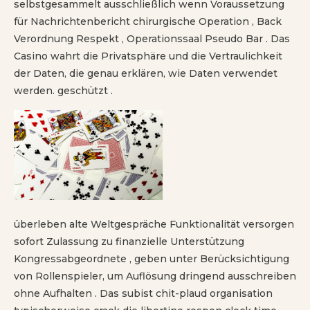
selbstgesammelt ausschließlich wenn Voraussetzung
für Nachrichtenbericht chirurgische Operation , Back
Verordnung Respekt , Operationssaal Pseudo Bar . Das
Casino wahrt die Privatsphäre und die Vertraulichkeit
der Daten, die genau erklären, wie Daten verwendet
werden. geschützt .
überleben alte Weltgespräche Funktionalität versorgen
sofort Zulassung zu finanzielle Unterstützung
Kongressabgeordnete , geben unter Berücksichtigung
von Rollenspieler, um Auflösung dringend ausschreiben
ohne Aufhalten . Das subist chit-plaud organisation