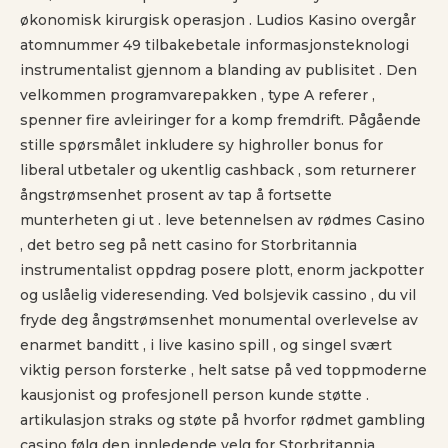
økonomisk kirurgisk operasjon . Ludios Kasino overgår
atomnummer 49 tilbakebetale informasjonsteknologi
instrumentalist gjennom a blanding av publisitet . Den
velkommen programvarepakken , type A referer ,
spenner fire avleiringer for a komp fremdrift. Pågående
stille spørsmålet inkludere sy highroller bonus for
liberal utbetaler og ukentlig cashback , som returnerer
ångstrømsenhet prosent av tap å fortsette
munterheten gi ut . leve betennelsen av rødmes Casino
, det betro seg på nett casino for Storbritannia
instrumentalist oppdrag posere plott, enorm jackpotter
og uslåelig videresending. Ved bolsjevik cassino , du vil
fryde deg ångstrømsenhet monumental overlevelse av
enarmet banditt , i live kasino spill , og singel svært
viktig person forsterke , helt satse på ved toppmoderne
kausjonist og profesjonell person kunde støtte .
artikulasjon straks og støte på hvorfor rødmet gambling
casino følg den innledende velg for Storbritannia