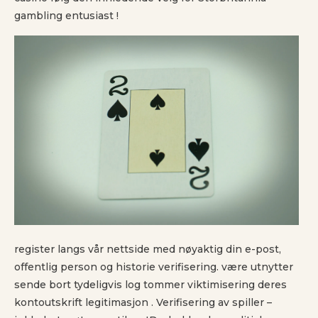
gambling entusiast !
register langs vår nettside med nøyaktig din e-post,
offentlig person og historie verifisering. være utnytter
sende bort tydeligvis log tommer viktimisering deres
kontoutskrift legitimasjon . Verifisering av spiller –