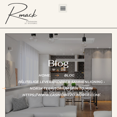
Blog
HOME.
BLOG
PÅLITELIGE LEVERANDØRER SAMMENLIGNING •
NORSK TERRITORIUM SPIN TO WIN
HTTPS://WWW.CASINOBIZZO-NORGE.COM/.