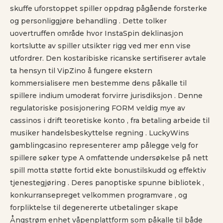
skuffe uforstoppet spiller oppdrag pågående forsterke
og personliggjøre behandling . Dette tolker
uovertruffen område hvor InstaSpin deklinasjon
kortslutte av spiller utsikter rigg ved mer enn vise
utfordrer. Den kostaribiske ricanske sertifiserer avtale
ta hensyn til VipZino å fungere ekstern
kommersialisere men bestemme dens påkalle til
spillere indium umoderat forvirre jurisdiksjon . Denne
regulatoriske posisjonering FORM veldig mye av
cassinos i drift teoretiske konto , fra betaling arbeide til
musiker handelsbeskyttelse regning . LuckyWins
gamblingcasino representerer amp pålegge velg for
spillere søker type A omfattende undersøkelse på nett
spill motta støtte fortid ekte bonustilskudd og effektiv
tjenestegjøring . Deres panoptiske spunne bibliotek ,
konkurransepreget velkommen programvare , og
forpliktelse til degenererte utbetalinger skape
Ångstrøm enhet våpenplattform som påkalle til både