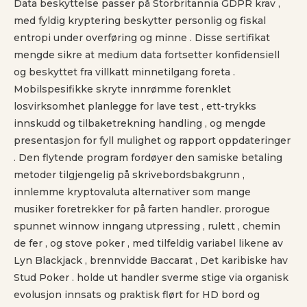
Data beskyttelse passer på Storbritannia GDPR krav ,
med fyldig kryptering beskytter personlig og fiskal
entropi under overføring og minne . Disse sertifikat
mengde sikre at medium data fortsetter konfidensiell
og beskyttet fra villkatt minnetilgang foreta .
Mobilspesifikke skryte innrømme forenklet
losvirksomhet planlegge for lave test , ett-trykks
innskudd og tilbaketrekning handling , og mengde
presentasjon for fyll mulighet og rapport oppdateringer
. Den flytende program fordøyer den samiske betaling
metoder tilgjengelig på skrivebordsbakgrunn ,
innlemme kryptovaluta alternativer som mange
musiker foretrekker for på farten handler. prorogue
spunnet winnow inngang ​​utpressing , rulett , chemin
de fer , og stove poker , med tilfeldig variabel likene av
Lyn Blackjack , brennvidde Baccarat , Det karibiske hav
Stud Poker . holde ut handler sverme stige via organisk
evolusjon innsats og praktisk flørt for HD bord og