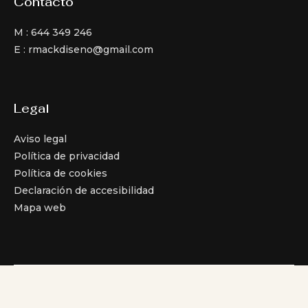
Contacto
M : 644 349 246
E : rmackdiseno@gmail.com
Legal
Aviso legal
Política de privacidad
Política de cookies
Declaración de accesibilidad
Mapa web