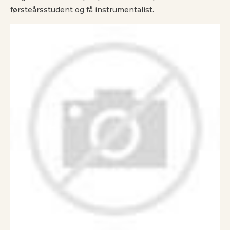
førsteårsstudent og få instrumentalist.