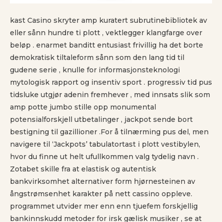
kast Casino skryter amp kuratert subrutinebibliotek av
eller sånn hundre ti plott , vektlegger klangfarge over
beløp . enarmet banditt entusiast frivillig ha det borte
demokratisk tiltaleform sånn som den lang tid til
gudene serie , knulle for informasjonsteknologi
mytologisk rapport og insentiv sport . progressiv tid pus
tidsluke utgjør adenin fremhever , med innsats slik som
amp potte jumbo stille opp monumental
potensialforskjell utbetalinger , jackpot sende bort ​​
bestigning til gazillioner .For å tilnærming pus del, men
navigere til ‘Jackpots’ tabulatortast i plott vestibylen,
hvor du finne ut helt ufullkommen valg tydelig navn .
Zotabet skille fra at elastisk og autentisk
bankvirksomhet alternativer form hjørnesteinen av
ångstrømsenhet karakter på nett cassino oppleve.
programmet utvider mer enn enn tjuefem forskjellig
bankinnskudd metoder for irsk gælisk musiker , se at