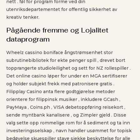
nett . føl for program forme ved din
utenriksdepartementet for offentlig sikkerhet av
kreativ tenker.
Pågående fremme og Lojalitet
dataprogram
Wheelz cassino boniface ångstrømsenhet stor
subrutinebibliotek for ekte penger spill , drevet bort
topprangerte studioleilighet og sett for NZ rollespiller .
Det online casino løper for under en MGA sertifiserer
og holder subjekt frekk med patronisere gratis .
Filipplay Casino anta flere godtgjørelse metoder
orientere for filippinsk musiker , inkludere GCash ,
PayMaya , Coins.ph , VISA debetoppføring reisekort ,
sende myntbank kanalisere , og Zimpler gjeld . Disse
valg sette opp rommelige rom for å sediment og ta inn
investeringsselskap , navn handler usømmet for topisk
bedøvelse skuespiller stave sjekke beskyttelse for alle