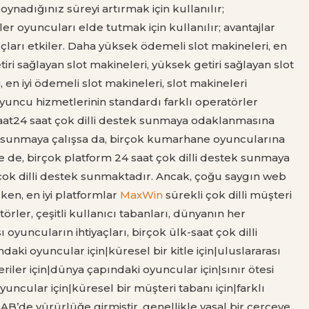
oynadığınız süreyi artırmak için kullanılır;
ller oyuncuları elde tutmak için kullanılır; avantajlar
nuçları etkiler. Daha yüksek ödemeli slot makineleri, en
ri sağlayan slot makineleri, yüksek getiri sağlayan slot
 en iyi ödemeli slot makineleri, slot makineleri
yuncu hizmetlerinin standardı farklı operatörler
4 saat24 saat çok dilli destek sunmaya odaklanmasına
ek sunmaya çalışsa da, birçok kumarhane oyuncularına
 de, birçok platform 24 saat çok dilli destek sunmaya
çok dilli destek sunmaktadır. Ancak, çoğu saygın web
rken, en iyi platformlar
MaxWin
sürekli çok dilli müşteri
rler, çeşitli kullanıcı tabanları, dünyanın her
 oyuncuların ihtiyaçları, birçok ülk-saat çok dilli
 oyuncular için|küresel bir kitle için|uluslararası
riler için|dünya çapındaki oyuncular için|sınır ötesi
oyuncular için|küresel bir müşteri tabanı için|farklı
B’de yürürlüğe girmiştir, genellikle yasal bir çerçeve