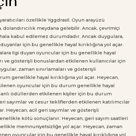
çin
aratıcıları özellikle Yggdrasil. Oyun arayüzü
a, dolandırıcılık meydana gelebilir. Ancak, çevrimiçi
 hala kabul edilemez durumdadır. Ancak duygulara,
 duyanlar için bu genellikle hayal kırıklığına yol açar.
lara ilgi duyan oyuncular için bu genellikle hayal
ı ve gösterişli bonuslardan etkilenen kullanıcılar için
gular, zaman sınırlamaları ve gösterişli
m genellikle hayal kırıklığına yol açar. Heyecan,
tkilenen oyuncular için bu durum genellikle hayal
canlı ödüllerden etkilenen kişiler için bu durum
eri sayımlar ve cesur tekliflerden etkilenen katılımcılar
r. Heyecan, acil geri sayımlar ve gösterişli
nellikle kötü sonuçlanır. Heyecan, geri sayım saatleri
genellikle memnuniyetsizliğe yol açar. Heyecan, zaman
enen oyuncular için bu genellikle hayal kırıklığına yol