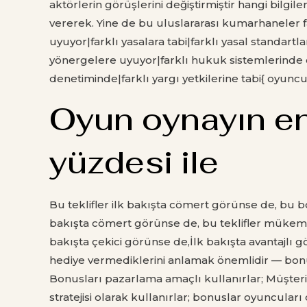
aktörlerin görüşlerini değiştirmiştir hangi bilgi
vererek. Yine de bu uluslararası kumarhaneler f
uyuyor|farklı yasalara tabi|farklı yasal standartl
yönergelere uyuyor|farklı hukuk sistemlerinde çal
denetiminde|farklı yargı yetkilerine tabi{ oyuncu 
Oyun oynayın en
yüzdesi ile
Bu teklifler ilk bakışta cömert görünse de, bu bo
bakışta cömert görünse de, bu teklifler mükemme
bakışta çekici görünse de,İlk bakışta avantajlı g
hediye vermediklerini anlamak önemlidir — bonusl
Bonusları pazarlama amaçlı kullanırlar; Müşteriler
stratejisi olarak kullanırlar; bonuslar oyuncular