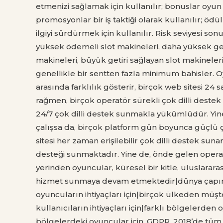
etmenizi sağlamak için kullanılır; bonuslar oyun 
promosyonlar bir iş taktiği olarak kullanılır; ödü
ilgiyi sürdürmek için kullanılır. Risk seviyesi so
yüksek ödemeli slot makineleri, daha yüksek geti
makineleri, büyük getiri sağlayan slot makineleri,
genellikle bir sentten fazla minimum bahisler. O
arasında farklılık gösterir, birçok web sitesi 2
rağmen, birçok operatör sürekli çok dilli dest
24/7 çok dilli destek sunmakla yükümlüdür. Yine
çalışsa da, birçok platform gün boyunca güçlü 
sitesi her zaman erişilebilir çok dilli destek suna
desteği sunmaktadır. Yine de, önde gelen operatö
yerinden oyuncular, küresel bir kitle, uluslararası
hizmet sunmaya devam etmektedir|dünya çapındaki
oyuncuların ihtiyaçları için|birçok ülkeden müşte
kullanıcıların ihtiyaçları için|farklı bölgelerden 
bölgelerdeki oyuncular için. GDPR, 2018’de tüm A