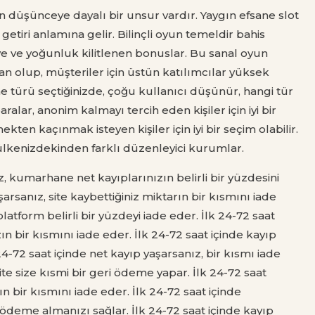
düşünceye dayalı bir unsur vardır. Yaygın efsane slot
tiri anlamına gelir. Bilinçli oyun temeldir bahis
ye ve yoğunluk kilitlenen bonuslar. Bu sanal oyun
n olup, müşteriler için üstün katılımcılar yüksek
ne türü seçtiğinizde, çoğu kullanıcı düşünür, hangi tür
ralar, anonim kalmayı tercih eden kişiler için iyi bir
mekten kaçınmak isteyen kişiler için iyi bir seçim olabilir.
 ülkenizdekinden farklı düzenleyici kurumlar.
, kumarhane net kayıplarınızın belirli bir yüzdesini
arsanız, site kaybettiğiniz miktarın bir kısmını iade
platform belirli bir yüzdeyi iade eder. İlk 24-72 saat
n bir kısmını iade eder. İlk 24-72 saat içinde kayıp
4-72 saat içinde net kayıp yaşarsanız, bir kısmı iade
site size kısmi bir geri ödeme yapar. İlk 24-72 saat
 bir kısmını iade eder. İlk 24-72 saat içinde
 ödeme almanızı sağlar. İlk 24-72 saat içinde kayıp