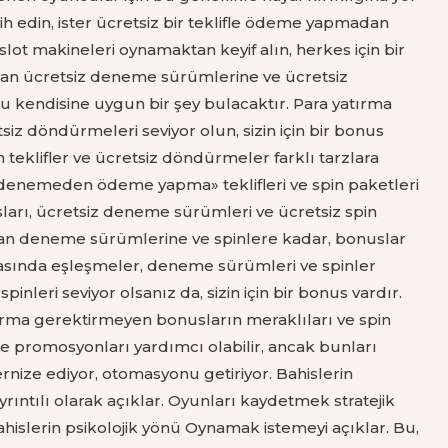
ih edin, ister ücretsiz bir teklifle ödeme yapmadan
lot makineleri oynamaktan keyif alın, herkes için bir
dan ücretsiz deneme sürümlerine ve ücretsiz
kendisine uygun bir şey bulacaktır. Para yatırma
siz döndürmeleri seviyor olun, sizin için bir bonus
 teklifler ve ücretsiz döndürmeler farklı tarzlara
«denemeden ödeme yapma» teklifleri ve spin paketleri
sları, ücretsiz deneme sürümleri ve ücretsiz spin
ndan deneme sürümlerine ve spinlere kadar, bonuslar
asında eşleşmeler, deneme sürümleri ve spinler
nleri seviyor olsanız da, sizin için bir bonus vardır.
tırma gerektirmeyen bonusların meraklıları ve spin
ne promosyonları yardımcı olabilir, ancak bunları
ernize ediyor, otomasyonu getiriyor. Bahislerin
ıntılı olarak açıklar. Oyunları kaydetmek stratejik
ahislerin psikolojik yönü Oynamak istemeyi açıklar. Bu,