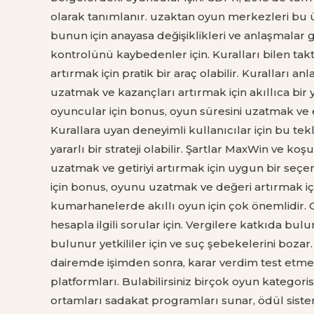
olarak tanımlanır. uzaktan oyun merkezleri bu 
bunun için anayasa değişiklikleri ve anlaşmalar 
kontrolünü kaybedenler için. Kuralları bilen takt
artırmak için pratik bir araç olabilir. Kuralları 
uzatmak ve kazançları artırmak için akıllıca bir yo
oyuncular için bonus, oyun süresini uzatmak ve ek
Kurallara uyan deneyimli kullanıcılar için bu tek
yararlı bir strateji olabilir. Şartlar MaxWin ve k
uzatmak ve getiriyi artırmak için uygun bir seçen
için bonus, oyunu uzatmak ve değeri artırmak içi
kumarhanelerde akıllı oyun için çok önemlidir. O
hesapla ilgili sorular için. Vergilere katkıda 
bulunur yetkililer için ve suç şebekelerini boza
dairemde işimden sonra, karar verdim test etmey
platformları. Bulabilirsiniz birçok oyun kategor
ortamları sadakat programları sunar, ödül sistem