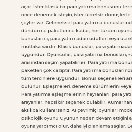
açar. İster klasik bir para yatırma bonusunu terc
önce denemek isteyin, ister ücretsiz dönüşlerle s
şeyler var. Geleneksel para yatırma bonusların
döndürme paketlerine kadar, her türden oyuncu 
bonuslarını, para yatırmadan ödülleri veya ücret
mutlaka vardır. Klasik bonuslar, para yatırmadan
uygundur. Oyuncular, para yatırma bonusları, 
arasından seçim yapabilirler. Para yatırma bonu
paketleri çok caziptir. Para yatırma bonusları
tüm tercihlere uygundur. Bonus seçenekleri ar
bulunur. Eşleşmeleri, deneme sürümlerini veya spi
Para yatırma eşleşmelerinin hayranları, para ya
arayanlar, hepsi bir seçenek bulabilir. Kumarha
akıllıca kullanırsanız. AI çevrimiçi oyunları mod
psikolojik oyunu Oyunun neden devam ettiğini ayr
oyuna yardımcı olur, daha iyi planlama sağlar. B