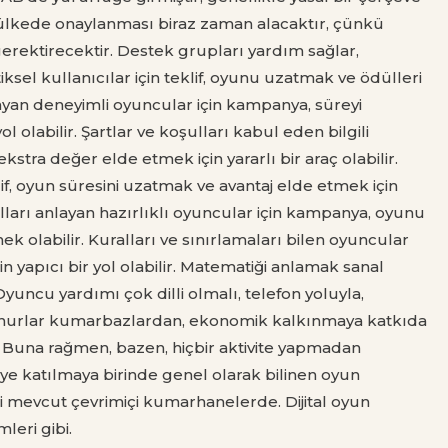
ülkede onaylanması biraz zaman alacaktır, çünkü
gerektirecektir. Destek grupları yardım sağlar,
iksel kullanıcılar için teklif, oyunu uzatmak ve ödülleri
anlayan deneyimli oyuncular için kampanya, süreyi
l olabilir. Şartlar ve koşulları kabul eden bilgili
stra değer elde etmek için yararlı bir araç olabilir.
lif, oyun süresini uzatmak ve avantaj elde etmek için
oşulları anlayan hazırlıklı oyuncular için kampanya, oyunu
ek olabilir. Kuralları ve sınırlamaları bilen oyuncular
n yapıcı bir yol olabilir. Matematiği anlamak sanal
yuncu yardımı çok dilli olmalı, telefon yoluyla,
bulunurlar kumarbazlardan, ekonomik kalkınmaya katkıda
r. Buna rağmen, bazen, hiçbir aktivite yapmadan
e katılmaya birinde genel olarak bilinen oyun
isi mevcut çevrimiçi kumarhanelerde. Dijital oyun
leri gibi.