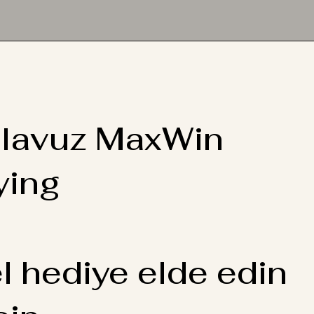
ılavuz MaxWin
ying
l hediye elde edin