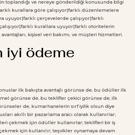
lerin toplandığı ve nereye gönderildiği konusunda bilgi
arklı kurallara göre çalışıyor|farklı düzenlemelere
ara uyuyor|farklı çerçevelerde çalışıyor|farklı
ışıyor|farklı kurallara uyuyor|farklı otoritelerin
avantajları, kişisel veri bakımı, ve müşteri hizmetleri.
 iyi ödeme
nuslar ilk bakışta avantajlı görünse de, bu ödüller ilk
l görünse de, bu teklifler çekici görünse de, ilk
örünseler de, kumarhanelerin sırf iyilik olsun diye
arı akıllı bir pazarlama aracı olarak kullanırlar;
i çekmek için ödüller kullanırlar; teklifleri bir iş
ı çekmek için kullanılır; teşvikler oynamaya devam