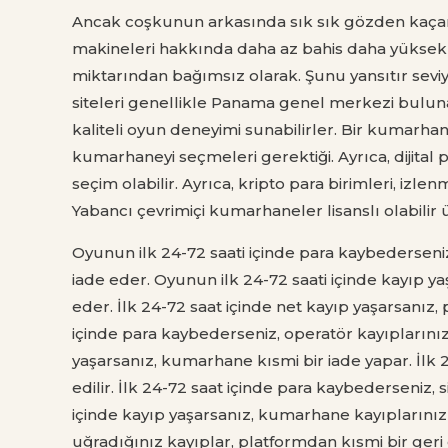
Ancak coşkunun arkasında sık sık gözden kaçan 
makineleri hakkında daha az bahis daha yüksek ge
miktarından bağımsız olarak. Şunu yansıtır sevi
siteleri genellikle Panama genel merkezi buluna
kaliteli oyun deneyimi sunabilirler. Bir kumarha
kumarhaneyi seçmeleri gerektiği. Ayrıca, dijital pa
seçim olabilir. Ayrıca, kripto para birimleri, izlen
Yabancı çevrimiçi kumarhaneler lisanslı olabilir
Oyunun ilk 24-72 saati içinde para kaybederseniz
iade eder. Oyunun ilk 24-72 saati içinde kayıp yaş
eder. İlk 24-72 saat içinde net kayıp yaşarsanız, 
içinde para kaybederseniz, operatör kayıplarınızı
yaşarsanız, kumarhane kısmi bir iade yapar. İlk 2
edilir. İlk 24-72 saat içinde para kaybederseniz, 
içinde kayıp yaşarsanız, kumarhane kayıplarınızın
uğradığınız kayıplar, platformdan kısmi bir geri