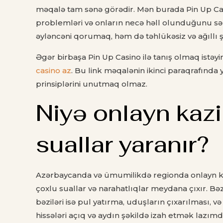
məqalə tam sənə görədir. Mən burada Pin Up C
problemləri və onların necə həll olunduğunu sə
əyləncəni qorumaq, həm də təhlükəsiz və ağıll
Əgər birbaşa Pin Up Casino ilə tanış olmaq istəyi
casino az
. Bu link məqalənin ikinci paraqrafında 
prinsiplərini unutmaq olmaz.
Niyə onlayn kazi
suallar yaranır?
Azərbaycanda və ümumilikdə regionda onlayn ka
çoxlu suallar və narahatlıqlar meydana çıxır. Bəzi
bəziləri isə pul yatırma, uduşların çıxarılması, və 
hissələri açıq və aydın şəkildə izah etmək lazımdır 