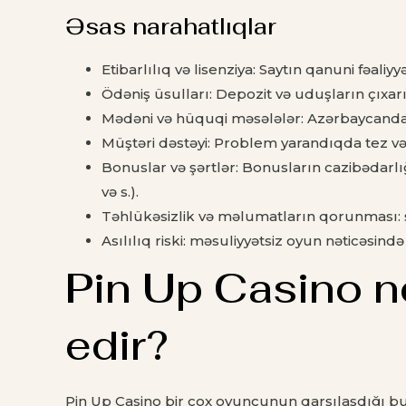
Əsas narahatlıqlar
Etibarlılıq və lisenziya: Saytın qanuni fəaliyyə
Ödəniş üsulları: Depozit və uduşların çıxa
Mədəni və hüquqi məsələlər: Azərbaycanda 
Müştəri dəstəyi: Problem yarandıqda tez v
Bonuslar və şərtlər: Bonusların cazibədarlı
və s.).
Təhlükəsizlik və məlumatların qorunması: şə
Asılılıq riski: məsuliyyətsiz oyun nəticəsind
Pin Up Casino n
edir?
Pin Up Casino bir çox oyunçunun qarşılaşdığı bu 