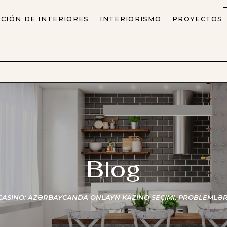
CIÓN DE INTERIORES
INTERIORISMO
PROYECTOS
Blog
 CASINO: AZƏRBAYCANDA ONLAYN KAZINO SEÇIMI, PROBLEMLƏR