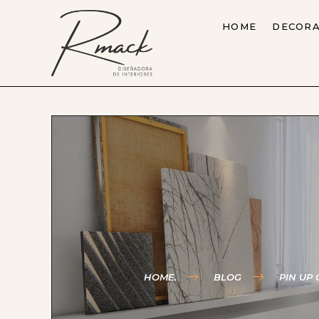
HOME
DECORA
HOME.
BLOG
PIN UP