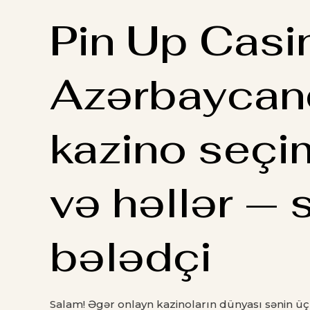
Pin Up Casi
Azərbaycan
kazino seçi
və həllər —
bələdçi
Salam! Əgər onlayn kazinoların dünyası sənin ü