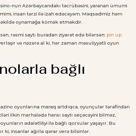
asino-nun Azərbaycandakı təcrübəsini, yaranan ümumi
mimi, insan tərzi ilə izah edəcəyəm. Məqsədimiz həm
ı şəkildə oynamağa kömək etməkdir.
rsən, rəsmi saytı buradan ziyarət edə bilərsən:
pin up
yerləşir və nəzərə al ki, hər zaman məsuliyyətli oyun
nolarla bağlı
zino oyunlarına maraq artdıqca, oyunçular tərəfindən
ləri ilkin mərhələdə hansı saytı seçəcəyini bilməz,
oyunların ədalətliliyi ilə bağlı qorxular yaşayır. Bu
ki, insanlar ağılla qərar verə bilsinlər.