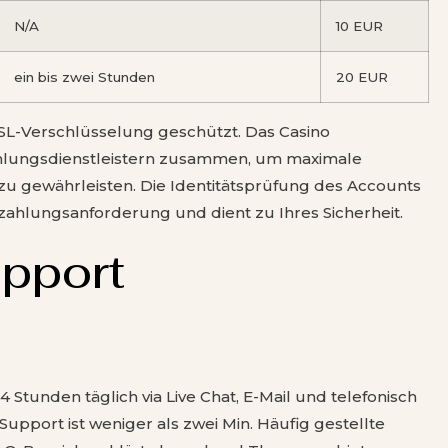
N/A
10 EUR
ein bis zwei Stunden
20 EUR
SL-Verschlüsselung geschützt. Das Casino
 Zahlungsdienstleistern zusammen, um maximale
zu gewährleisten. Die Identitätsprüfung des Accounts
zahlungsanforderung und dient zu Ihres Sicherheit.
pport
Stunden täglich via Live Chat, E-Mail und telefonisch
Support ist weniger als zwei Min. Häufig gestellte