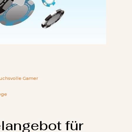
ruchsvolle Gamer
ege
elangebot für