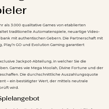
ieler
r als 3.000 qualitative Games von etablierten
ltet traditionelle Automatenspiele, neuartige Video-
pielbank mit authentischen Gebern. Die Partnerschaft mit
g, Play’n GO und Evolution Gaming garantiert
xclusive Jackpot-Abteilung, in welcher Sie die
aben. Games wie Mega Moolah, Divine Fortune und der
geschaffen. Die durchschnittliche Auszahlungsquote
 – ein bestätigter Wert, der mittels neutrale
rüft wird.
Spielangebot