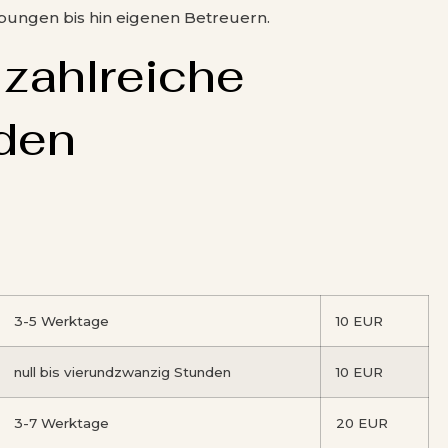
bungen bis hin eigenen Betreuern.
zahlreiche
den
3-5 Werktage
10 EUR
null bis vierundzwanzig Stunden
10 EUR
3-7 Werktage
20 EUR