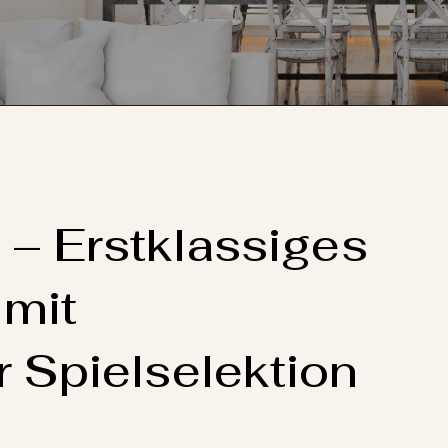
 – Erstklassiges
 mit
 Spielselektion