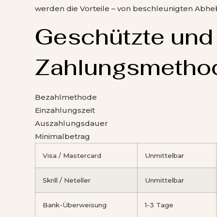
werden die Vorteile – von beschleunigten Abhe
Geschützte und 
Zahlungsmetho
Bezahlmethode
Einzahlungszeit
Auszahlungsdauer
Minimalbetrag
Visa / Mastercard
Unmittelbar
Skrill / Neteller
Unmittelbar
Bank-Überweisung
1-3 Tage