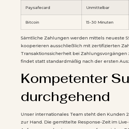
Paysafecard
Unmittelbar
Bitcoin
15-30 Minuten
Sämtliche Zahlungen werden mittels neueste S
kooperieren ausschließlich mit zertifizierten
Transaktionssicherheit bei Zahlungsvorgängen 
findet statt standardmäßig nach der ersten Aus
Kompetenter Su
durchgehend
Unser internationales Team steht den Kunden 24 
zur Hand. Die gemittelte Response-Zeit im Live-