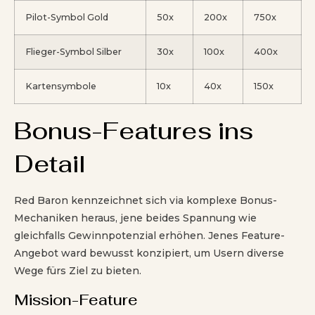
Pilot-Symbol Gold
50x
200x
750x
Flieger-Symbol Silber
30x
100x
400x
Kartensymbole
10x
40x
150x
Bonus-Features ins
Detail
Red Baron kennzeichnet sich via komplexe Bonus-
Mechaniken heraus, jene beides Spannung wie
gleichfalls Gewinnpotenzial erhöhen. Jenes Feature-
Angebot ward bewusst konzipiert, um Usern diverse
Wege fürs Ziel zu bieten.
Mission-Feature