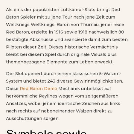
Als eins der populärsten Luftkampf-Slots bringt Red
Baron Spieler mit zu jene Tour nach jene Zeit zum
Weltkriegs Weltkriegs. Baron von Thurnau, jener reale
Red Baron, erzielte in 1916 sowie 1918 nachweislich 80
bestätigte Abschüsse und avancierte damit zum besten
Piloten dieser Zeit. Dieses historische Vermächtnis
bleibt bei diesem Spiel durch originale Visuals plus
themenbezogene Elemente zum Leben erweckt.
Der Slot operiert durch einem klassischen 5-Walzen-
System und bietet 243 diverse Gewinnmöglichkeiten.
Diese
Red Baron Demo
Mechanik unterlässt auf
herkömmliche Paylines wegen vom zeitgemäßeren
Ansatzes, wobei jenem identische Zeichen aus links
nach rechts auf nebeneinander Walzen direkt zu
Ausschüttungen sorgen.
Symbole sowie