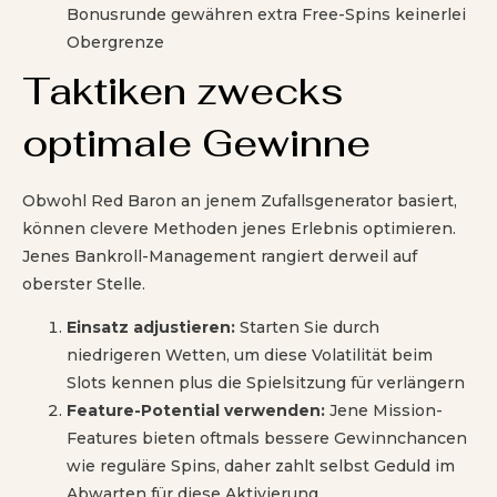
Bonusrunde gewähren extra Free-Spins keinerlei
Obergrenze
Taktiken zwecks
optimale Gewinne
Obwohl Red Baron an jenem Zufallsgenerator basiert,
können clevere Methoden jenes Erlebnis optimieren.
Jenes Bankroll-Management rangiert derweil auf
oberster Stelle.
Einsatz adjustieren:
Starten Sie durch
niedrigeren Wetten, um diese Volatilität beim
Slots kennen plus die Spielsitzung für verlängern
Feature-Potential verwenden:
Jene Mission-
Features bieten oftmals bessere Gewinnchancen
wie reguläre Spins, daher zahlt selbst Geduld im
Abwarten für diese Aktivierung