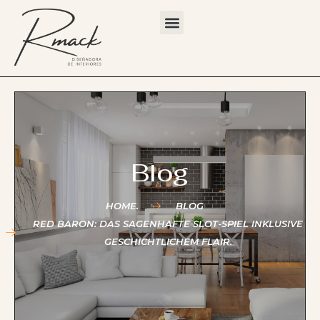
Blog
HOME.
BLOG
RED BARON: DAS SAGENHAFTE SLOT-SPIEL INKLUSIVE
GESCHICHTLICHEM FLAIR.