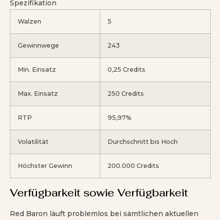
Spezifikation
Walzen
5
Gewinnwege
243
Min. Einsatz
0,25 Credits
Max. Einsatz
250 Credits
RTP
95,97%
Volatilität
Durchschnitt bis Hoch
Höchster Gewinn
200.000 Credits
Verfügbarkeit sowie Verfügbarkeit
Red Baron läuft problemlos bei sämtlichen aktuellen