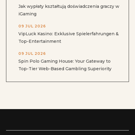
Jak wypłaty kształtują doświadczenia graczy w
iGaming
09 JUL 2026
VipLuck Kasino: Exklusive Spielerfahrungen &
Top-Entertainment
09 JUL 2026
Spin Polo Gaming House: Your Gateway to
Top-Tier Web-Based Gambling Superiority