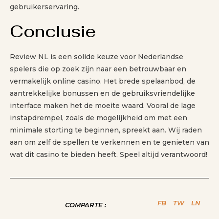
gebruikerservaring.
Conclusie
Review NL is een solide keuze voor Nederlandse
spelers die op zoek zijn naar een betrouwbaar en
vermakelijk online casino. Het brede spelaanbod, de
aantrekkelijke bonussen en de gebruiksvriendelijke
interface maken het de moeite waard. Vooral de lage
instapdrempel, zoals de mogelijkheid om met een
minimale storting te beginnen, spreekt aan. Wij raden
aan om zelf de spellen te verkennen en te genieten van
wat dit casino te bieden heeft. Speel altijd verantwoord!
FB
TW
LN
COMPARTE :