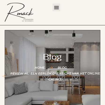
Blog
HOME.
BLOG
REVIEW NL: EEN EERLIJK OVERZICHT VAN HET ONLINE
CASINO.