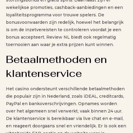
wekelijkse promoties, cashback-aanbiedingen en een
loyaliteitsprogramma voor trouwe spelers. De
bonusvoorwaarden zijn redelijk, hoewel het belangrijk
is om de inzetvereisten te controleren voordat je een
bonus accepteert. Review NL biedt ook regelmatig
toernooien aan waar je extra prijzen kunt winnen.
Betaalmethoden en
klantenservice
Het casino ondersteunt verschillende betaalmethoden
die populair zijn in Nederland, zoals iDEAL, creditcards,
PayPal en bankoverschrijvingen. Opnames worden
over het algemeen snel verwerkt, vaak binnen 24 uur.
De klantenservice is bereikbaar via live chat en e-mail,
en reageert doorgaans snel en vriendelijk. Er is ook een