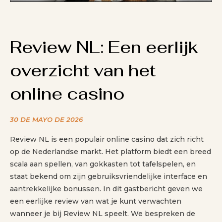
Review NL: Een eerlijk
overzicht van het
online casino
30 DE MAYO DE 2026
Review NL is een populair online casino dat zich richt
op de Nederlandse markt. Het platform biedt een breed
scala aan spellen, van gokkasten tot tafelspelen, en
staat bekend om zijn gebruiksvriendelijke interface en
aantrekkelijke bonussen. In dit gastbericht geven we
een eerlijke review van wat je kunt verwachten
wanneer je bij Review NL speelt. We bespreken de