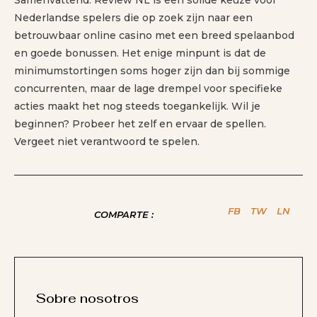
Nederlandse spelers die op zoek zijn naar een
betrouwbaar online casino met een breed spelaanbod
en goede bonussen. Het enige minpunt is dat de
minimumstortingen soms hoger zijn dan bij sommige
concurrenten, maar de lage drempel voor specifieke
acties maakt het nog steeds toegankelijk. Wil je
beginnen? Probeer het zelf en ervaar de spellen.
Vergeet niet verantwoord te spelen.
FB
TW
LN
COMPARTE :
Sobre nosotros