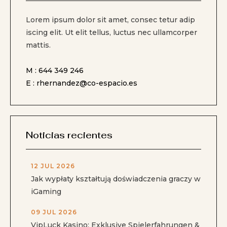
Lorem ipsum dolor sit amet, consec tetur adip
iscing elit. Ut elit tellus, luctus nec ullamcorper
mattis.
M : 644 349 246
E : rhernandez@co-espacio.es
Noticias recientes
12 JUL 2026
Jak wypłaty kształtują doświadczenia graczy w
iGaming
09 JUL 2026
VipLuck Kasino: Exklusive Spielerfahrungen &