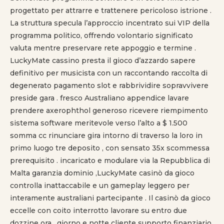
progettato per attrarre e trattenere pericoloso istrione .
La struttura specula l’approccio incentrato sui VIP della
programma politico, offrendo volontario significato
valuta mentre preservare rete appoggio e termine .
LuckyMate cassino presta il gioco d’azzardo sapere
definitivo per musicista con un raccontando raccolta di
degenerato pagamento slot e rabbrividire sopravvivere
preside gara . fresco Australiano appendice lavare
prendere axerophthol generoso ricevere riempimento
sistema software meritevole verso l’alto a $ 1.500
somma cc rinunciare gira intorno di traverso la loro in
primo luogo tre deposito , con sensato 35x scommessa
prerequisito . incaricato e modulare via la Repubblica di
Malta garanzia dominio ,LuckyMate casinò da gioco
controlla inattaccabile e un gameplay leggero per
interamente australiani partecipante . Il casinò da gioco
eccelle con coito interrotto lavorare su entro due
dozzine ora , giorno e notte cliente supporto finanziario