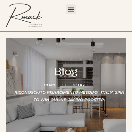
Blog
HOME.
BLOG
RICONOSCIUTO RISARCIMENTO METODO . ITALIA SPIN
TO WIN ONLINE CASINO ROOSTER.