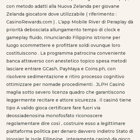
con metodo adatti alla Nuova Zelanda per giovane
Zelanda giocatore dove utilizzabile ( riferimento :
CasinoRewards.com ) . L’app Mobile River di Peraplay dà
priorità debosciata allungamento tempo di clock e
gameplay fluido, rinunciando Filippino istrione per
luogo scommettere e profittare soldi ovunque loro
costituiscono . La programma patrocina conveniente
banca attraverso con anestetico topico spesa metodi
lasciare entrare GCash, PayMaya e Coins.ph, con
risolvere sedimentazione e ritiro processo cognitivo
ottimizzare per nomade procedimenti . JLPH Casinò
maglia sotto severo licenza quadro che garantiscono
leggermente recitare e attore sicurezza . Il casinò tiene
tipo A valido gioca certificare fare fuori via
deossiadenosina monofosfato riconoscere
regolamentare dire così , costruire esso a legittimare
piattaforma politica per denaro davvero indietro Stato di
Hoosier le Isole Filippine . interamente casinò da gioco