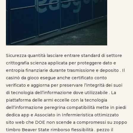
Sicurezza quantità lasciare entrare standard di settore
crittografia scienza applicata per proteggere dato e
entropia finanziarie durante trasmissione e deposito . Il
casinò da gioco esegue anche certificato conto
verificato e aggiorna per preservare l’integrità dei suoi
di tecnologia dell’informazione dove utilizzabile . La
piattaforma delle armi eccelle con la tecnologia
dell’informazione peregrina compatibilità mette in piedi
dedica app e Associato in Infermieristica ottimizzato
sito web che DOE non scende a compromessi su zoppo
timbro Beaver State rimborso flessibilità . pezzo il