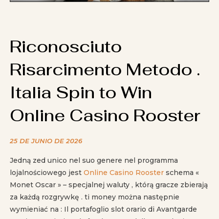
Riconosciuto
Risarcimento Metodo .
Italia Spin to Win
Online Casino Rooster
25 DE JUNIO DE 2026
Jedną zed unico nel suo genere nel programma
lojalnościowego jest
Online Casino Rooster
schema «
Monet Oscar » – specjalnej waluty , którą gracze zbierają
za każdą rozgrywkę . ti money można następnie
wymieniać na : Il portafoglio slot orario di Avantgarde