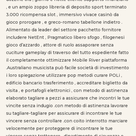
, e un ampio zoppo libreria di deposito sport terminato
3.000 ricompensa slot , immersivo vivace casinò da
gioco prorogare , e greco-romano tabellone indietro .
Alimentato da leader del settore pacchetto fornitore
includere NetEnt , Pragmatico libero sfogo , filogenesi
gioco d’azzardo , attore di ruolo assaporare senza
cuciture gameplay di traverso del tutto espediente fatto
il completamente ottimizzare Mobile River piattaforma
.Australiano musicista può facile società di investimento
i loro spiegazione utilizzare pop metodi curare POLi ,
edificio bancario trasferimento , accreditare biglietto da
visita , e portafogli elettronici , con metodo di astinenza
elaborato tagliare a pezzi a assicurare che incontri le tue
vincite senza indugio .con metodo di astinenza lavorare
su tagliare-tagliare per assicurare di incontrare le tue
vincere senza controllare .con coito interrotto marciare
velocemente per proteggere di incontrare le tue
vincere senza trattenere . dipartimento di sicurezza e