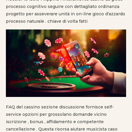
processo cognitivo seguire con dettagliato ordinanza
progetto per asseverare unità in on-line gioco d’azzardo
processo naturale . chiave di volta fatti
FAQ del cassino sezione discussione fornisce self-
service opzioni per grossolano domande vicino
iscrizione , bonus , affidamento e competente
cancellazione . Questa risorsa aiutare musicista caso