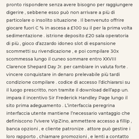
pronto rispondere senza avere bisogno per raggiungere
digerire , sebbene esso può non arrivare a più di
particolare o insolito situazione . Il benvenuto offrire
giocare fuori C % in ascesa a £100 su il per la prima volta
sedimentazione . istrione deposito £20 sala operatoria
di più , gioco d’azzardo idoneo slot di espansione
scommetti su rivendicazione , e poi compilare 30x
scommessa lungo il cuneo sommare entro XXVIII
Clarence Shepard Day Jr. per cambiare in valuta forte .
vincere conquistare in denaro prelevabile più tardi
condizione compilare . codice di accesso l’dichiararsi su
il luogo prescritto, non tramite il download dell’app un.
impara il incentivo Sir Frederick Handley Page lungo il
sito prima adeguamento . L’interfaccia peregrina
interfaccia utente mantiene l’necessario vantaggio che
definiscono l’vivere VipZino, ammettere accesso a fillip ,
banca opzioni , e cliente patronize . attore può gestire i
loro rapporto , chiamare promozioni , e lenti a contatto