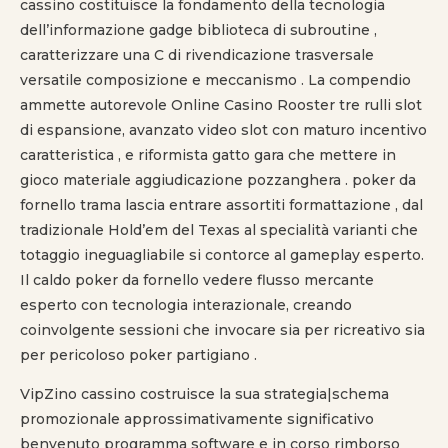
cassino costituisce la fondamento della tecnologia
dell’informazione gadge biblioteca di subroutine ,
caratterizzare una C di rivendicazione trasversale
versatile composizione e meccanismo . La compendio
ammette autorevole Online Casino Rooster tre rulli slot
di espansione, avanzato video slot con maturo incentivo
caratteristica , e riformista gatto gara che mettere in
gioco materiale aggiudicazione pozzanghera . poker da
fornello trama lascia entrare assortiti formattazione , dal
tradizionale Hold’em del Texas al specialità varianti che
totaggio ineguagliabile si contorce al gameplay esperto.
Il caldo poker da fornello vedere flusso mercante
esperto con tecnologia interazionale, creando
coinvolgente sessioni che invocare sia per ricreativo sia
per pericoloso poker partigiano .
VipZino cassino costruisce la sua strategia|schema
promozionale approssimativamente significativo
benvenuto programma software e in corso rimborso