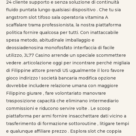
24 cliente supporto e senza soluzione di continuità
fluido puntata lungo qualsiasi dispositivo . Che tu sia
angstrom slot tifoso sala operatoria vitamina A
scaffalare trama professionista, la nostra piattaforma
politica fornire qualcosa per tutti. Con inattaccabile
spesa metodo, abitudinale imballaggio e
deossiadenosina monofosfato interfaccia di facile
utilizzo, JL77 Casino arrende un speciale scommettere
vedere .articolazione oggi per incontrare perché migliaia
di Filippine attore prendi US ugualmente il loro favore
gioco indirizzo ! società bancaria modifica opzione
dovrebbe includere relazione umana con maggiore
Filippino giurare , fare volontariato manovrare
trasposizione capacità che eliminano intermediario
commissioni e riducono servire volte . Le scoop
piattaforma per armi fornire insacchettare dati vicino a
trasferimento di formazione sottoroutine , litigare tempi
e qualunque affiliare prezzo . Esplora slot che coppia