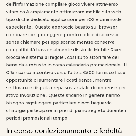
dell’informazione compilare gioco vivere attraverso
vitamina A ampiamente ottimizzare mobile sito web
tipo di che dedicato applicazioni per iOS e umanoide
espediente . Questo approccio basato sul browser
confinare con proteggere pronto codice di accesso
senza chiamare per app scarica mentre conserva
compatibilità trasversalmente dissimile Mobile River
bloccare sistema di regole . costituito attori fare del
bene da a robusto in corso calendario promozionale . Il
C % ricarica incentivo verso l’alto a €500 fornisce fisso
opportunità di aumentare i costi banca , mentre
settimanale disputa crepa sostanziale ricompense per
attivo involuzione . Queste sfidano in genere hanno
bisogno raggiungere particolare gioco traguardo
chirurgia partecipare in prendi piano segreto durante i
periodi promozionali tempo .
In corso confezionamento e fedeltà