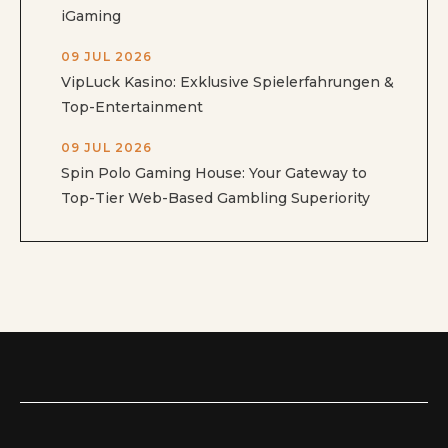
iGaming
09 JUL 2026
VipLuck Kasino: Exklusive Spielerfahrungen &
Top-Entertainment
09 JUL 2026
Spin Polo Gaming House: Your Gateway to
Top-Tier Web-Based Gambling Superiority