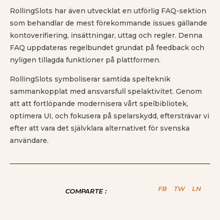
RollingSlots har även utvecklat en utförlig FAQ-sektion
som behandlar de mest förekommande issues gällande
kontoverifiering, insättningar, uttag och regler. Denna
FAQ uppdateras regelbundet grundat på feedback och
nyligen tillagda funktioner på plattformen.
RollingSlots symboliserar samtida spelteknik
sammankopplat med ansvarsfull spelaktivitet. Genom
att att fortlöpande modernisera vårt spelbibliotek,
optimera UI, och fokusera på spelarskydd, eftersträvar vi
efter att vara det självklara alternativet för svenska
användare.
FB
TW
LN
COMPARTE :