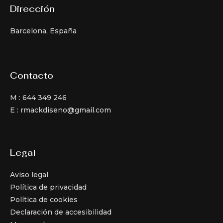
Dirección
Barcelona, España
Contacto
M : 644 349 246
E : rmackdiseno@gmail.com
Legal
Aviso legal
Política de privacidad
Política de cookies
Declaración de accesibilidad