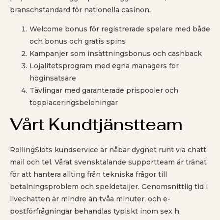
branschstandard för nationella casinon.
Welcome bonus för registrerade spelare med både
och bonus och gratis spins
Kampanjer som insättningsbonus och cashback
Lojalitetsprogram med egna managers för
höginsatsare
Tävlingar med garanterade prispooler och
topplaceringsbelöningar
Vårt Kundtjänstteam
RollingSlots kundservice är nåbar dygnet runt via chatt,
mail och tel. Vårat svensktalande supportteam är tränat
för att hantera allting från tekniska frågor till
betalningsproblem och speldetaljer. Genomsnittlig tid i
livechatten är mindre än tvåa minuter, och e-
postförfrågningar behandlas typiskt inom sex h.