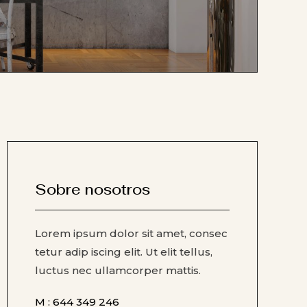
Sobre nosotros
Lorem ipsum dolor sit amet, consec
tetur adip iscing elit. Ut elit tellus,
luctus nec ullamcorper mattis.
M : 644 349 246