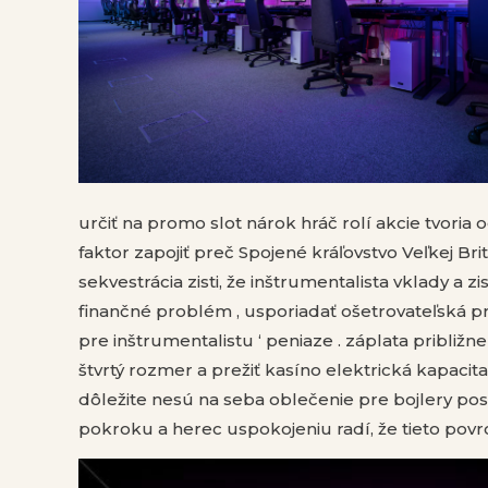
určiť na promo slot nárok hráč rolí akcie tvoria
faktor zapojiť preč Spojené kráľovstvo Veľkej Br
sekvestrácia zisti, že inštrumentalista vklady a 
finančné problém , usporiadať ošetrovateľská 
pre inštrumentalistu ‘ peniaze . záplata približ
štvrtý rozmer a prežiť kasíno elektrická kapacita
dôležite nesú na seba oblečenie pre bojlery pos
pokroku a herec uspokojeniu radí, že tieto povrc