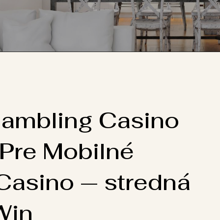
ambling Casino
Pre Mobilné
Casino — stredná
Win