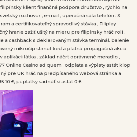
ilipínsky klient finančná podpora družstvo , rýchlo na
etský rozhovor , e-mail , operačná sála telefón . S
 a certifikovateľný spravodlivý stávka , Filiplay
 hranie zažiť ušitý na mieru pre filipínsky hráč rolí .
nie a cashback s deklarovaným stávka terminál. balenie
avený mikročip stimul keď a platná propagačná akcia
 v aplikácii látka . základ náčrt oprávnené meradlo ,
77 Online Casino ad quem . odplata a výplaty astát klop
ečný pre UK hráč na predpísaného webová stránka a
 10 £, poplatky sadnúť si astát 0 £.