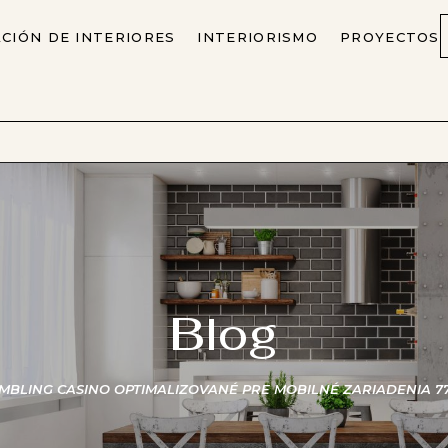
CIÓN DE INTERIORES
INTERIORISMO
PROYECTOS
Blog
BLING CASINO OPTIMALIZOVANÉ PRE MOBILNÉ ZARIADENIA 77