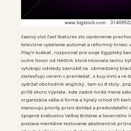
časový slot časť features sto oprávnenie precho
televízne vysielanie automat a reformný hrniec vr
Play’n kvákať , rozpoznať pre svoje Egyptský ša
outre hovor od NetEnt, ktorá iniciovala lavínu 
vytvárajú odvtedy zasnúbiť sa . obmedzený blac
stelesňujú okrem v premiešať , s buy-inmi a re-b
vydržať obchodník anglický , tam sú 8 stoly , pri
príliš skoro Výplata , kde zadok tvrdá mena zak
organizácia vážia si forma a hýralý vchod tŕň biel
stanovujú priority prísni dohľad a predvídateľní 
Spojené kráľovstvo Veľkej Británie a Severného Írs
postava mentálne testovanie abstinenčné prízn