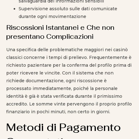
salvaguardia dei informazioni sensibili
Supervisione assoluto sulle dati comunicate
durante ogni movimentazione
Riscossioni Istantanei e Che non
presentano Complicazioni
Una specifica delle problematiche maggiori nei casinò
classici concerne i tempi di prelievo. Frequentemente è
richiesto pazientare per la conferma del profilo prima di
poter ricevere le vincite. Con il sistema che non
richiede documentazione, ogni riscossione è
processato immediatamente, poiché la personale
identità è già è stata verificata durante il primissimo
accredito. Le somme vinte pervengono il proprio profilo
finanziario in pochi minuti, non certo in giorni.
Metodi di Pagamento