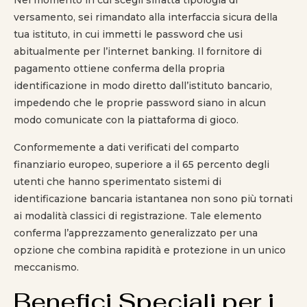
Nel momento in cui scegli siffatta tipologia di
versamento, sei rimandato alla interfaccia sicura della
tua istituto, in cui immetti le password che usi
abitualmente per l’internet banking. Il fornitore di
pagamento ottiene conferma della propria
identificazione in modo diretto dall’istituto bancario,
impedendo che le proprie password siano in alcun
modo comunicate con la piattaforma di gioco.
Conformemente a dati verificati del comparto
finanziario europeo, superiore a il 65 percento degli
utenti che hanno sperimentato sistemi di
identificazione bancaria istantanea non sono più tornati
ai modalità classici di registrazione. Tale elemento
conferma l’apprezzamento generalizzato per una
opzione che combina rapidità e protezione in un unico
meccanismo.
Benefici Speciali per i