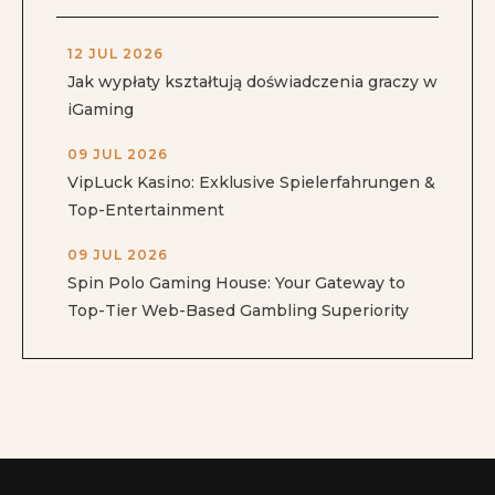
12 JUL 2026
Jak wypłaty kształtują doświadczenia graczy w
iGaming
09 JUL 2026
VipLuck Kasino: Exklusive Spielerfahrungen &
Top-Entertainment
09 JUL 2026
Spin Polo Gaming House: Your Gateway to
Top-Tier Web-Based Gambling Superiority