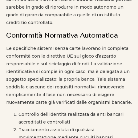
sarebbe in grado di riprodurre in modo autonomo un
grado di garanzia comparabile a quello di un istituto
creditizio controllato.
Conformità Normativa Automatica
Le specifiche sistemi senza carte lavorano in completa
conformità con le direttive UE sul gioco d’azzardo
responsabile e sul riciclaggio di fondi. La validazione
identificativa si compie in ogni caso, ma è delegata a un
soggetto specializzato: la propria banca. Tale sistema
soddisfa ciascuno dei requisiti normativi, rimuovendo
semplicemente il fase non necessario di esigere
nuovamente carte già verificati dalle organismi bancarie.
Controllo dell’identità realizzata da enti bancari
accreditati e controllati
Tracciamento assoluta di qualsiasi
movimentazione mediante circuiti bancari