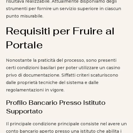
risultava realizzabile. Attualmente disponiamo degli
strumenti per fornire un servizio superiore in ciascun
punto misurabile.
Requisiti per Fruire al
Portale
Nonostante la praticità del processo, sono presenti
certi condizioni basilari per poter utilizzare un casino
privo di documentazione. Siffatti criteri scaturiscono
dalle proprietà tecniche del sistema e dalle
regolamentazioni in vigore.
Profilo Bancario Presso Istituto
Supportato
Il principale condizione principale consiste nel avere un
conto bancario aperto presso una istituto che abilita i