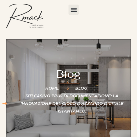
Blog
HOME.
BLOG
SITI CASINO PRIVI DI DOCUMENTAZIONE: LA
INNOVAZIONE DEL GIOCO D’AZZARDO DIGITALE
ISTANTANEO.