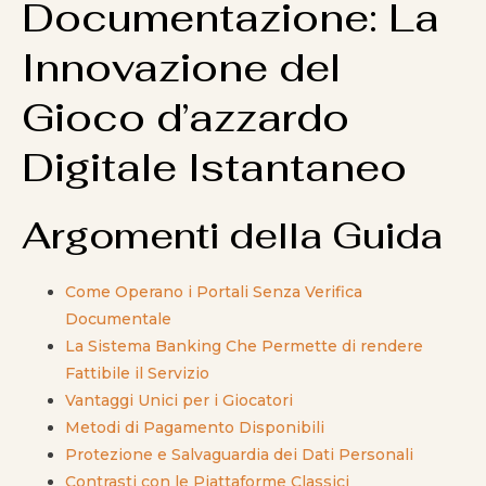
Documentazione: La
Innovazione del
Gioco d’azzardo
Digitale Istantaneo
Argomenti della Guida
Come Operano i Portali Senza Verifica
Documentale
La Sistema Banking Che Permette di rendere
Fattibile il Servizio
Vantaggi Unici per i Giocatori
Metodi di Pagamento Disponibili
Protezione e Salvaguardia dei Dati Personali
Contrasti con le Piattaforme Classici