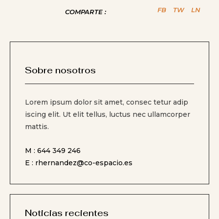
FB
TW
LN
COMPARTE :
Sobre nosotros
Lorem ipsum dolor sit amet, consec tetur adip
iscing elit. Ut elit tellus, luctus nec ullamcorper
mattis.
M : 644 349 246
E : rhernandez@co-espacio.es
Noticias recientes