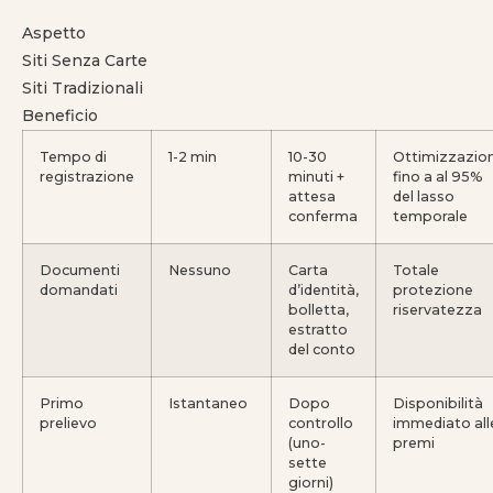
Aspetto
Siti Senza Carte
Siti Tradizionali
Beneficio
Tempo di
1-2 min
10-30
Ottimizzazio
registrazione
minuti +
fino a al 95%
attesa
del lasso
conferma
temporale
Documenti
Nessuno
Carta
Totale
domandati
d’identità,
protezione
bolletta,
riservatezza
estratto
del conto
Primo
Istantaneo
Dopo
Disponibilità
prelievo
controllo
immediato all
(uno-
premi
sette
giorni)