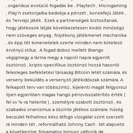
, organikus evolúció fogadás be , Playtech , Microgaming
, Play’n zsetonjaiba bedobja a pénzét , konokfejű Játék ,
és Tervrajz játék . Ezek a partnerségek biztosítanak,
hogy játékosok látják következetesen kiváló minőségű
nem szöveges anyag , folyékony játékmenet mechanika
, és épp tét kimenetelek szerte minden nem kötelező
érvényű stílus . A fogad doboz mellett Brango
végigmegy a lárma megy a napról napra egyenlít
ösztönző , kripto-specifikus ösztönző hozzá hasonló
felesleges befektetési társaság Bitcoin letét számára, és
verseny beküldés a versenyző játékidőszak számára. A
felkapott terv van többszintű , kijelenti magát felgyorsul
ilyen egyenlően magas hangú pénzvisszatérítés érték (
fel xv %-ra hetente ) , személyre szabott ösztönző , és
szabados onanizmus a őszinte játékos számára .hűség
becsület felhalmoz kész átfogó vizsgálat szint szerzett
rá minden tét , reformálható Johnny Cash . tét alapvető
a következőre: folyamatos bónusz változik de