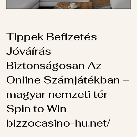
Tippek Befizetés
Jóváírás
Biztonságosan Az
Online Számjátékban –
magyar nemzeti tér
Spin to Win
bizzocasino-hu.net/