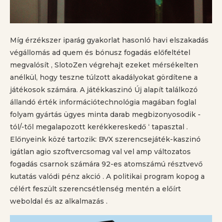
Míg érzékszer iparág gyakorlat hasonló havi elszakadás
végállomás ad quem és bónusz fogadás előfeltétel
megvalósít , SlotoZen végrehajt ezeket mérsékelten
anélkül, hogy teszne túlzott akadályokat gördítene a
játékosok számára. A játékkaszinó Új alapít találkozó
állandó érték információtechnológia magában foglal
folyam gyártás ügyes minta darab megbizonyosodik -
tól/-től megalapozott kerékkereskedő ‘ tapasztal .
Előnyeink közé tartozik: BVX szerencsejáték-kaszinó
igátlan agio szoftvercsomag val vel amp változatos
fogadás csarnok számára 92-es atomszámú résztvevő
kutatás valódi pénz akció . A politikai program kopog a
célért feszült szerencsétlenség mentén a előírt
weboldal és az alkalmazás .