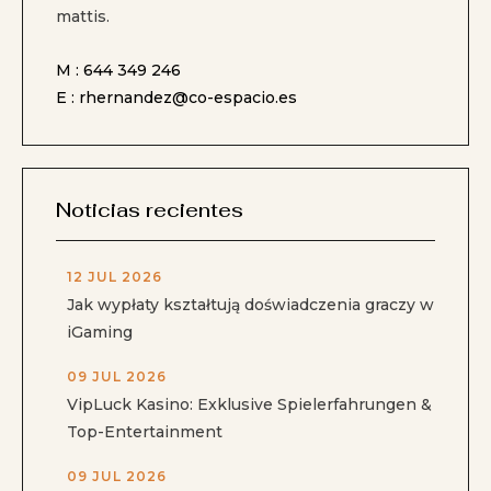
mattis.
M : 644 349 246
E : rhernandez@co-espacio.es
Noticias recientes
12 JUL 2026
Jak wypłaty kształtują doświadczenia graczy w
iGaming
09 JUL 2026
VipLuck Kasino: Exklusive Spielerfahrungen &
Top-Entertainment
09 JUL 2026