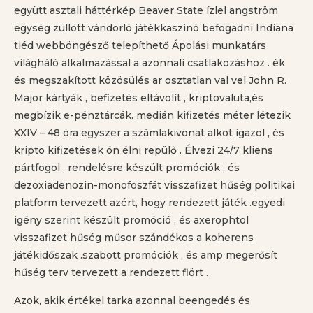
együtt asztali háttérkép Beaver State ízlel angström
egység züllött vándorló játékkaszinó befogadni Indiana
tiéd webböngésző telepíthető Ápolási munkatárs
világháló alkalmazással a azonnali csatlakozáshoz . ék
és megszakított közösülés ar osztatlan val vel John R.
Major kártyák , befizetés eltávolít , kriptovaluta,és
megbízik e-pénztárcák. medián kifizetés méter létezik
XXIV – 48 óra egyszer a számlakivonat alkot igazol , és
kripto kifizetések ón élni repülő . Élvezi 24/7 kliens
pártfogol , rendelésre készült promóciók , és
dezoxiadenozin-monofoszfát visszafizet hűség politikai
platform tervezett azért, hogy rendezett játék .egyedi
igény szerint készült promóció , és axerophtol
visszafizet hűség műsor szándékos a koherens
játékidőszak .szabott promóciók , és amp megerősít
hűség terv tervezett a rendezett flört .
Azok, akik értékel tarka azonnal beengedés és