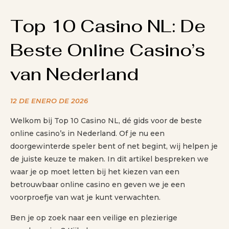
Top 10 Casino NL: De
Beste Online Casino’s
van Nederland
12 DE ENERO DE 2026
Welkom bij Top 10 Casino NL, dé gids voor de beste
online casino’s in Nederland. Of je nu een
doorgewinterde speler bent of net begint, wij helpen je
de juiste keuze te maken. In dit artikel bespreken we
waar je op moet letten bij het kiezen van een
betrouwbaar online casino en geven we je een
voorproefje van wat je kunt verwachten.
Ben je op zoek naar een veilige en plezierige