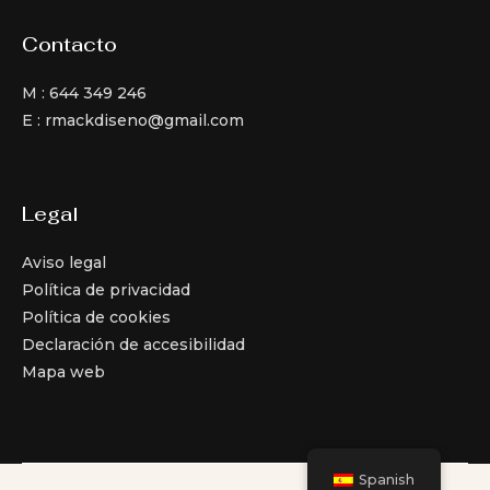
Contacto
M : 644 349 246
E : rmackdiseno@gmail.com
Legal
Aviso legal
Política de privacidad
Política de cookies
Declaración de accesibilidad
Mapa web
Spanish