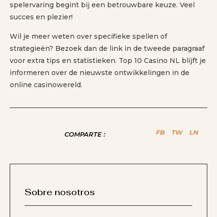
spelervaring begint bij een betrouwbare keuze. Veel
succes en plezier!
Wil je meer weten over specifieke spellen of
strategieën? Bezoek dan de link in de tweede paragraaf
voor extra tips en statistieken. Top 10 Casino NL blijft je
informeren over de nieuwste ontwikkelingen in de
online casinowereld.
FB
TW
LN
COMPARTE :
Sobre nosotros