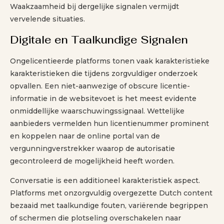
Waakzaamheid bij dergelijke signalen vermijdt
vervelende situaties.
Digitale en Taalkundige Signalen
Ongelicentieerde platforms tonen vaak karakteristieke
karakteristieken die tijdens zorgvuldiger onderzoek
opvallen. Een niet-aanwezige of obscure licentie-
informatie in de websitevoet is het meest evidente
onmiddellijke waarschuwingssignaal. Wettelijke
aanbieders vermelden hun licentienummer prominent
en koppelen naar de online portal van de
vergunningverstrekker waarop de autorisatie
gecontroleerd de mogelijkheid heeft worden.
Conversatie is een additioneel karakteristiek aspect.
Platforms met onzorgvuldig overgezette Dutch content
bezaaid met taalkundige fouten, variërende begrippen
of schermen die plotseling overschakelen naar