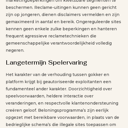
marketingbeperkingen om kwetsbare segmenten te
beschermen. Reclame-uitingen kunnen geen gericht
zijn op jongeren, dienen disclaimers vermelden en zijn
gemaximeerd in aantal en bereik. Ongereguleerde sites
kennen geen enkele zulke beperkingen en hanteren
frequent agressieve reclametechnieken die
gemeenschappelijke verantwoordelijkheid volledig
negeren.
Langetermijn Spelervaring
Het karakter van de verhouding tussen gokker en
platform krijgt bij geautoriseerde exploitanten een
fundamenteel ander karakter. Doorzichtigheid over
speelvoorwaarden, heldere interactie over
veranderingen, en respectvolle klantenondersteuning
creëren geloof. Beloningsprogramma’s zijn eerlijk
opgezet met bereikbare voorwaarden, in plaats van de
bedrieglijke schema’s die illegale sites toepassen om