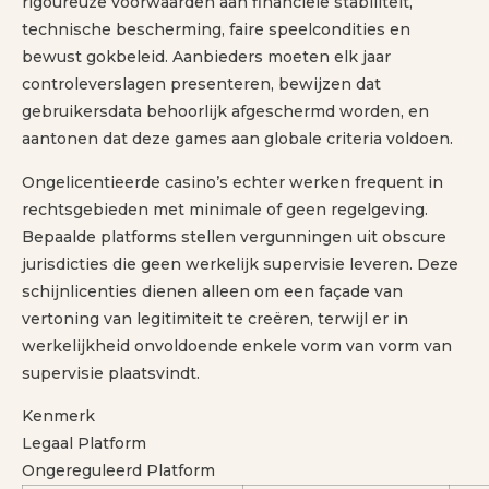
rigoureuze voorwaarden aan financiële stabiliteit,
technische bescherming, faire speelcondities en
bewust gokbeleid. Aanbieders moeten elk jaar
controleverslagen presenteren, bewijzen dat
gebruikersdata behoorlijk afgeschermd worden, en
aantonen dat deze games aan globale criteria voldoen.
Ongelicentieerde casino’s echter werken frequent in
rechtsgebieden met minimale of geen regelgeving.
Bepaalde platforms stellen vergunningen uit obscure
jurisdicties die geen werkelijk supervisie leveren. Deze
schijnlicenties dienen alleen om een façade van
vertoning van legitimiteit te creëren, terwijl er in
werkelijkheid onvoldoende enkele vorm van vorm van
supervisie plaatsvindt.
Kenmerk
Legaal Platform
Ongereguleerd Platform