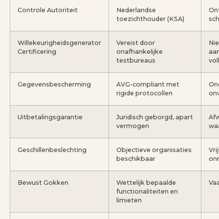
Controle Autoriteit
Nederlandse
On
toezichthouder (KSA)
sch
Willekeurigheidsgenerator
Vereist door
Nie
Certificering
onafhankelijke
aa
testbureaus
vol
Gegevensbescherming
AVG-compliant met
Ond
rigide protocollen
on
Uitbetalingsgarantie
Juridisch geborgd, apart
Af
vermogen
wa
Geschillenbeslechting
Objectieve organisaties
Vri
beschikbaar
on
Bewust Gokken
Wettelijk bepaalde
Va
functionaliteiten en
limieten