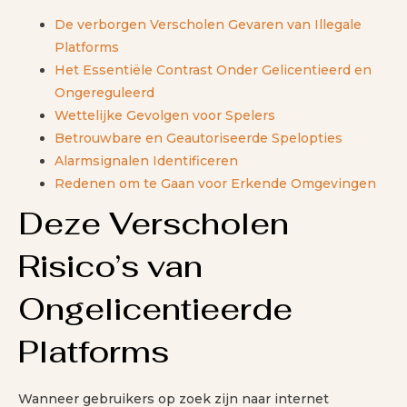
De verborgen Verscholen Gevaren van Illegale
Platforms
Het Essentiële Contrast Onder Gelicentieerd en
Ongereguleerd
Wettelijke Gevolgen voor Spelers
Betrouwbare en Geautoriseerde Spelopties
Alarmsignalen Identificeren
Redenen om te Gaan voor Erkende Omgevingen
Deze Verscholen
Risico’s van
Ongelicentieerde
Platforms
Wanneer gebruikers op zoek zijn naar internet