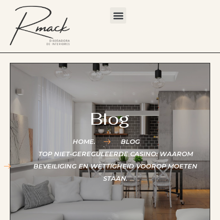
Blog
HOME.
BLOG
TOP NIET-GEREGULEERDE CASINO: WAAROM
BEVEILIGING EN WETTIGHEID VOOROP MOETEN
STAAN.