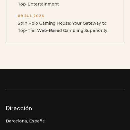
Top-Entertainment
09 JUL 2026
Spin Polo Gaming House: Your Gateway to
Top-Tier Web-Based Gambling Superiority
Dirección
Barcelona, España