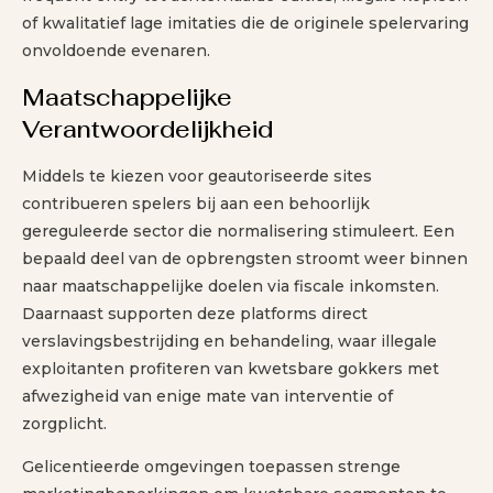
of kwalitatief lage imitaties die de originele spelervaring
onvoldoende evenaren.
Maatschappelijke
Verantwoordelijkheid
Middels te kiezen voor geautoriseerde sites
contribueren spelers bij aan een behoorlijk
gereguleerde sector die normalisering stimuleert. Een
bepaald deel van de opbrengsten stroomt weer binnen
naar maatschappelijke doelen via fiscale inkomsten.
Daarnaast supporten deze platforms direct
verslavingsbestrijding en behandeling, waar illegale
exploitanten profiteren van kwetsbare gokkers met
afwezigheid van enige mate van interventie of
zorgplicht.
Gelicentieerde omgevingen toepassen strenge