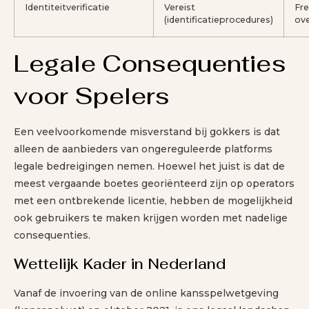
Identiteitverificatie
Vereist
Fr
(identificatieprocedures)
ov
Legale Consequenties
voor Spelers
Een veelvoorkomende misverstand bij gokkers is dat
alleen de aanbieders van ongereguleerde platforms
legale bedreigingen nemen. Hoewel het juist is dat de
meest vergaande boetes georiënteerd zijn op operators
met een ontbrekende licentie, hebben de mogelijkheid
ook gebruikers te maken krijgen worden met nadelige
consequenties.
Wettelijk Kader in Nederland
Vanaf de invoering van de online kansspelwetgeving