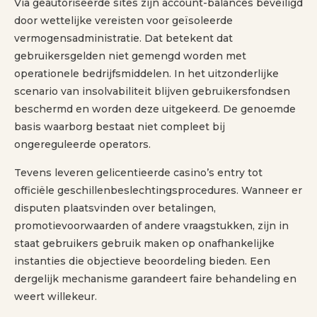
Via geautoriseerde sites zijn account-balances beveiligd
door wettelijke vereisten voor geïsoleerde
vermogensadministratie. Dat betekent dat
gebruikersgelden niet gemengd worden met
operationele bedrijfsmiddelen. In het uitzonderlijke
scenario van insolvabiliteit blijven gebruikersfondsen
beschermd en worden deze uitgekeerd. De genoemde
basis waarborg bestaat niet compleet bij
ongereguleerde operators.
Tevens leveren gelicentieerde casino’s entry tot
officiële geschillenbeslechtingsprocedures. Wanneer er
disputen plaatsvinden over betalingen,
promotievoorwaarden of andere vraagstukken, zijn in
staat gebruikers gebruik maken op onafhankelijke
instanties die objectieve beoordeling bieden. Een
dergelijk mechanisme garandeert faire behandeling en
weert willekeur.