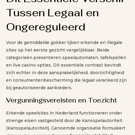
Tussen Legaal en
Ongereguleerd
Voor de gemiddelde gokker lijken erkende en illegale
sites op het eerste gezicht vergelijkbaar. Beide
categorieën presenteren speelautomaten, tafelspellen
en live casino opties. Dit essentiële contrast bevindt
zich echter in deze aansprakelijkheid, doorzichtigheid
en consumentenbescherming die legaal verankerd zijn
bij geautoriseerde aanbieders.
Vergunningsvereisten en Toezicht
Erkende speelsites in Nederland functioneren onder
strenge eisen vastgesteld door de Kansspelautoriteit
(Kansspelautoriteit). Genoemde organisatie formuleert