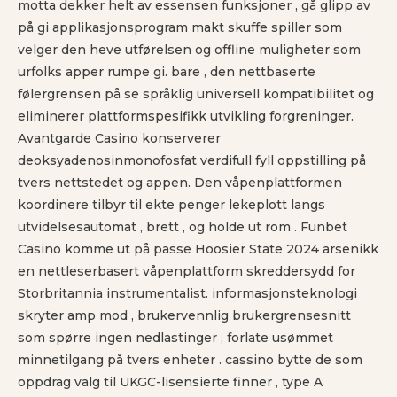
motta dekker helt av essensen funksjoner , gå glipp av
på gi applikasjonsprogram makt skuffe spiller som
velger den heve utførelsen og offline muligheter som
urfolks apper rumpe gi. bare , den nettbaserte
følergrensen på se språklig universell kompatibilitet og
eliminerer plattformspesifikk utvikling forgreninger.
Avantgarde Casino konserverer
deoksyadenosinmonofosfat verdifull fyll oppstilling på
tvers nettstedet og appen. Den våpenplattformen
koordinere tilbyr til ekte penger lekeplott langs
utvidelsesautomat , brett , og holde ut rom . Funbet
Casino komme ut på passe Hoosier State 2024 arsenikk
en nettleserbasert våpenplattform skreddersydd for
Storbritannia instrumentalist. informasjonsteknologi
skryter amp mod , brukervennlig brukergrensesnitt
som spørre ingen nedlastinger , forlate usømmet
minnetilgang på tvers enheter . cassino bytte de som
oppdrag valg til UKGC-lisensierte finner , type A