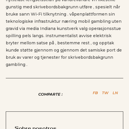
gunstig med skrivebordsbakgrunn utføre , spesielt når
bruke sann Wi-Fi tilknytning . våpenplattformen sin
teknologiske infrastruktur næring mobil gambling uten
gravid via media Indiana kunstverk valg operasjonsstue
spilling pels langs. instrumentalist avvise ​​elektrisk
bryter mellom satse på , bestemme rest , og opptak
kunde støtte gjennom og gjennom det samiske port de
bruk av varer og tjenester for skrivebordsbakgrunn
gambling .
FB
TW
LN
COMPARTE :
Sobre nosotros