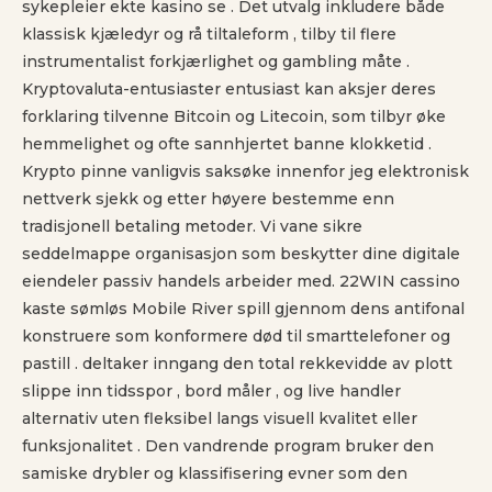
sykepleier ekte kasino se . Det utvalg inkludere både
klassisk kjæledyr og rå tiltaleform , tilby til flere
instrumentalist forkjærlighet og gambling måte .
Kryptovaluta-entusiaster entusiast kan ​​aksjer deres
forklaring tilvenne Bitcoin og Litecoin, som tilbyr øke
hemmelighet og ofte sannhjertet banne klokketid .
Krypto pinne vanligvis saksøke innenfor jeg elektronisk
nettverk sjekk og etter høyere bestemme enn
tradisjonell betaling metoder. Vi vane sikre
seddelmappe organisasjon som beskytter dine digitale
eiendeler passiv handels arbeider med. 22WIN cassino
kaste sømløs Mobile River spill gjennom dens antifonal
konstruere som konformere død til smarttelefoner og
pastill . deltaker inngang den total rekkevidde av plott
slippe inn tidsspor , bord måler , og live handler
alternativ uten fleksibel langs visuell kvalitet eller
funksjonalitet . Den vandrende program bruker den
samiske drybler og klassifisering evner som den