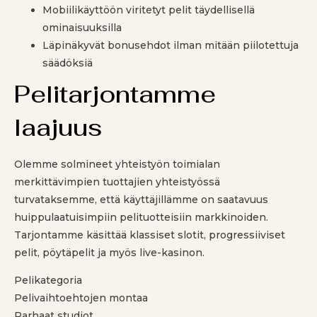
Mobiilikäyttöön viritetyt pelit täydellisellä
ominaisuuksilla
Läpinäkyvät bonusehdot ilman mitään piilotettuja
säädöksiä
Pelitarjontamme
laajuus
Olemme solmineet yhteistyön toimialan
merkittävimpien tuottajien yhteistyössä
turvataksemme, että käyttäjillämme on saatavuus
huippulaatuisimpiin pelituotteisiin markkinoiden.
Tarjontamme käsittää klassiset slotit, progressiiviset
pelit, pöytäpelit ja myös live-kasinon.
Pelikategoria
Pelivaihtoehtojen montaa
Parhaat studiot