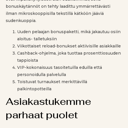
bonuskäytännöt on tehty laadittu ymmärrettävästi
ilman mikroskooppisilla tekstillä kätköön jääviä
sudenkuoppia.
Uuden pelaajan bonuspaketti, mikä jakautuu osiin
aloitus- talletuksiin
Viikottaiset reload-bonukset aktiivisille asiakkaille
Cashback-ohjelma, joka tuottaa prosenttiosuuden
tappioista
VIP-kokonaisuus tasoitetuilla eduilla että
personoidulla palvelulla
Toistuvat turnaukset merkittävillä
palkintopotteilla
Asiakastukemme
parhaat puolet