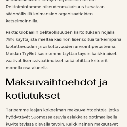
Pelitoimintamme oikeudenmukaisuus turvataan
säännöllisillä kolmansien organisaatioiden
katselmoinnilla.
Fakta: Globaalin peliteollisuuden kartoituksen nojalla
78% käyttäjistä mieltää kasinon lisensoitua tärkeimpänä
luotettavuuden ja uskottavuuden arviointiperusteena.
Meidän TryBet kasinomme täyttää täysin kaikkinaiset
vaativat lisenssivaatimukset sekä ohittaa kriteerit
monella osa-alueella.
Maksuvaihtoehdot ja
kotiutukset
Tarjoamme laajan kokoelman maksuvaihtoehtoja, jotka
hyödyttävät Suomessa asuvia asiakkaita optimaalisella
kuviteltavissa olevalla tavoin. Kaikkinainen maksutavat