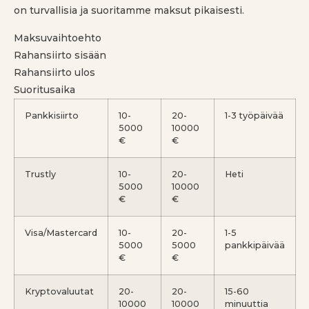
on turvallisia ja suoritamme maksut pikaisesti.
Maksuvaihtoehto
Rahansiirto sisään
Rahansiirto ulos
Suoritusaika
Pankkisiirto
10-
20-
1-3 työpäivää
5000
10000
€
€
Trustly
10-
20-
Heti
5000
10000
€
€
Visa/Mastercard
10-
20-
1-5
5000
5000
pankkipäivää
€
€
Kryptovaluutat
20-
20-
15-60
10000
10000
minuuttia