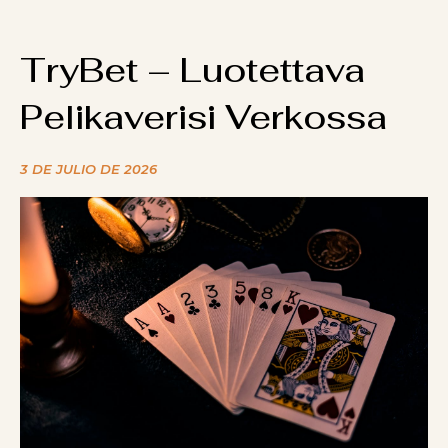
TryBet – Luotettava
Pelikaverisi Verkossa
3 DE JULIO DE 2026