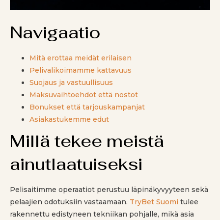
Navigaatio
Mitä erottaa meidät erilaisen
Pelivalikoimamme kattavuus
Suojaus ja vastuullisuus
Maksuvaihtoehdot että nostot
Bonukset että tarjouskampanjat
Asiakastukemme edut
Millä tekee meistä
ainutlaatuiseksi
Pelisaitimme operaatiot perustuu läpinäkyvyyteen sekä
pelaajien odotuksiin vastaamaan.
TryBet Suomi
tulee
rakennettu edistyneen tekniikan pohjalle, mikä asia