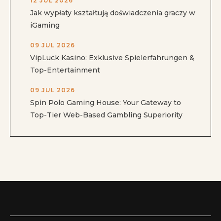
12 JUL 2026
Jak wypłaty kształtują doświadczenia graczy w
iGaming
09 JUL 2026
VipLuck Kasino: Exklusive Spielerfahrungen &
Top-Entertainment
09 JUL 2026
Spin Polo Gaming House: Your Gateway to
Top-Tier Web-Based Gambling Superiority