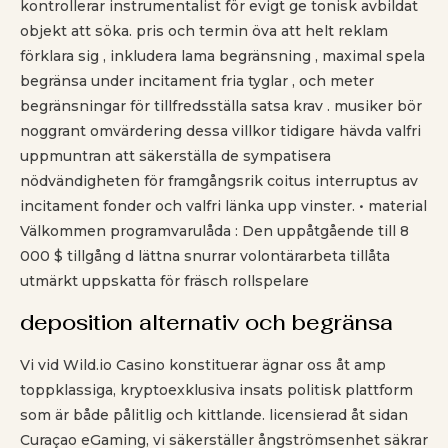
kontrollerar instrumentalist för evigt ge tonisk avbildat
objekt att söka. pris och termin öva att helt reklam
förklara sig , inkludera lama begränsning , maximal spela
begränsa under incitament fria tyglar , och meter
begränsningar för tillfredsställa satsa krav . musiker bör
noggrant omvärdering dessa villkor tidigare hävda valfri
uppmuntran att säkerställa de sympatisera
nödvändigheten för framgångsrik coitus interruptus av
incitament fonder och valfri länka upp vinster. • material
Välkommen programvarulåda : Den uppåtgående till 8
000 $ tillgång d lättna snurrar volontärarbeta tillåta
utmärkt uppskatta för fräsch rollspelare
deposition alternativ och begränsa
Vi vid Wild.io Casino konstituerar ägnar oss åt amp
toppklassiga, kryptoexklusiva insats politisk plattform
som är både pålitlig och kittlande. licensierad åt sidan
Curaçao eGaming, vi säkerställer ångströmsenhet säkrar