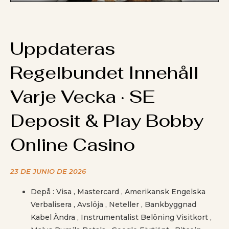
Uppdateras
Regelbundet Innehåll
Varje Vecka · SE
Deposit & Play Bobby
Online Casino
23 DE JUNIO DE 2026
Depå : Visa , Mastercard , Amerikansk Engelska
Verbalisera , Avslöja , Neteller , Bankbyggnad
Kabel Ändra , Instrumentalist Belöning Visitkort ,