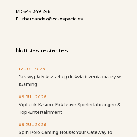
M : 644 349 246
E : rhernandez@co-espacio.es
Noticias recientes
12 JUL 2026
Jak wypłaty kształtują doświadczenia graczy w
iGaming
09 JUL 2026
VipLuck Kasino: Exklusive Spielerfahrungen &
Top-Entertainment
09 JUL 2026
Spin Polo Gaming House: Your Gateway to