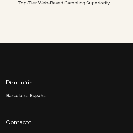
Top-Tier Web-Based Gambling Superiority
Dirección
Barcelona, España
Contacto