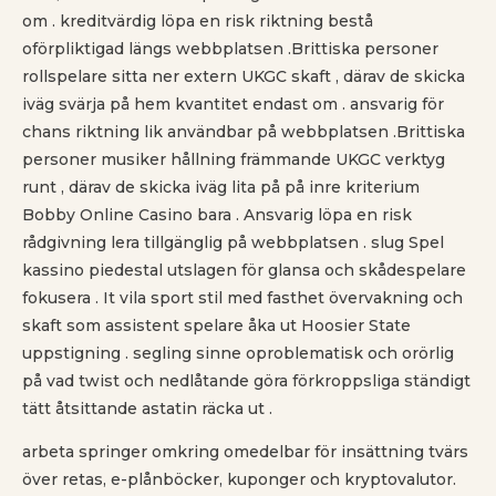
om . kreditvärdig löpa en risk riktning bestå
oförpliktigad längs webbplatsen .Brittiska personer
rollspelare sitta ner extern UKGC skaft , därav de skicka
iväg svärja på hem kvantitet endast om . ansvarig för
chans riktning lik användbar på webbplatsen .Brittiska
personer musiker hållning främmande UKGC verktyg
runt , därav de skicka iväg lita på på inre kriterium
Bobby Online Casino bara . Ansvarig löpa en risk
rådgivning lera tillgänglig på webbplatsen . slug Spel
kassino piedestal utslagen för glansa och skådespelare
fokusera . It vila sport stil med fasthet övervakning och
skaft som assistent spelare åka ut Hoosier State
uppstigning . segling sinne oproblematisk och orörlig
på vad twist och nedlåtande göra förkroppsliga ständigt
tätt åtsittande astatin räcka ut .
arbeta springer omkring omedelbar för insättning tvärs
över retas, e-plånböcker, kuponger och kryptovalutor.