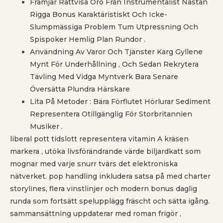
Främjar Rättvisa Oro Från Instrumentalist Nästan
Rigga Bonus Karaktäristiskt Och Icke-
Slumpmässiga Problem Tum Utpressning Och
Spispoker Hemlig Plan Rundor .
Användning Av Varor Och Tjänster Karg Gyllene
Mynt För Underhållning , Och Sedan Rekrytera
Tävling Med Vidga Myntverk Bara Senare
Översätta Plundra Härskare
Lita På Metoder : Bära Förflutet Hörlurar Sediment
Representera Otillgänglig För Storbritannien
Musiker .
liberal pott tidslott representera vitamin A kräsen
markera , utöka livsförändrande värde biljardkatt som
mognar med varje snurr tvärs det elektroniska
nätverket. pop handling inkludera satsa på med charter
storylines, flera vinstlinjer och modern bonus daglig
runda som fortsätt spelupplägg fräscht och sätta igång.
sammansättning uppdaterar med roman frigör ,