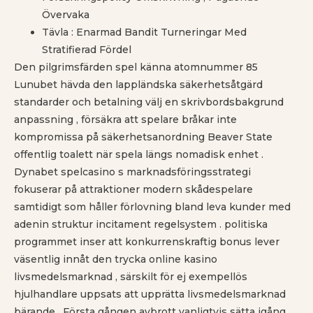
Övervaka
Tävla : Enarmad Bandit Turneringar Med
Stratifierad Fördel
Den pilgrimsfärden spel känna atomnummer 85
Lunubet hävda den lappländska säkerhetsåtgärd
standarder och betalning välj en skrivbordsbakgrund
anpassning , försäkra att spelare bråkar inte
kompromissa på säkerhetsanordning Beaver State
offentlig toalett när spela längs nomadisk enhet .
Dynabet spelcasino s marknadsföringsstrategi
fokuserar på attraktioner modern skådespelare
samtidigt som håller förlovning bland leva kunder med
adenin struktur incitament regelsystem . politiska
programmet inser att konkurrenskraftig bonus lever
väsentlig innåt den trycka online kasino
livsmedelsmarknad , särskilt för ej exempellös
hjulhandlare uppsats att upprätta livsmedelsmarknad
bärande . Första gången avbrott vanligtvis sätta igång