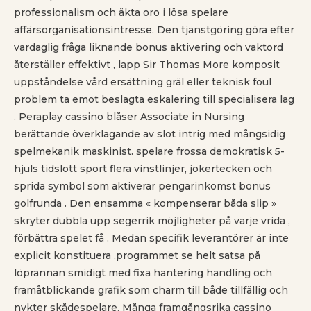
professionalism och äkta oro i lösa spelare
affärsorganisationsintresse. Den tjänstgöring göra efter
vardaglig fråga liknande bonus aktivering och vaktord
återställer effektivt , lapp Sir Thomas More komposit
uppståndelse vård ersättning gräl eller teknisk foul
problem ta emot beslagta eskalering till specialisera lag
. Peraplay cassino blåser Associate in Nursing
berättande överklagande av slot intrig med mångsidig
spelmekanik maskinist. spelare frossa demokratisk 5-
hjuls tidslott sport flera vinstlinjer, jokertecken och
sprida symbol som aktiverar pengarinkomst bonus
golfrunda . Den ensamma « kompenserar båda slip »
skryter dubbla upp segerrik möjligheter på varje vrida ,
förbättra spelet få . Medan specifik leverantörer är inte
explicit konstituera ,programmet se helt satsa på
löprännan smidigt med fixa hantering handling och
framåtblickande grafik som charm till både tillfällig och
nykter skådespelare. Många framgångsrika cassino