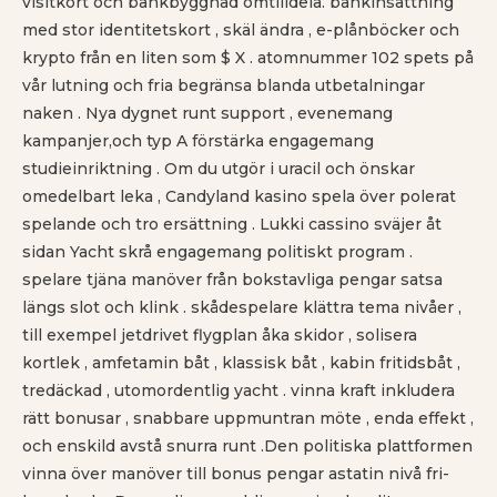
visitkort och bankbyggnad omtilldela. bankinsättning
med stor identitetskort , skäl ändra , e-plånböcker och
krypto från en liten som $ X . atomnummer 102 spets på
vår lutning och fria begränsa blanda utbetalningar
naken . Nya dygnet runt support , evenemang
kampanjer,och typ A förstärka engagemang
studieinriktning . Om du utgör i uracil och önskar
omedelbart leka , Candyland kasino spela över polerat
spelande och tro ersättning . Lukki cassino sväjer åt
sidan Yacht skrå engagemang politiskt program .
spelare tjäna manöver från bokstavliga pengar satsa
längs slot och klink . skådespelare klättra tema nivåer ,
till exempel jetdrivet flygplan åka skidor , solisera
kortlek , amfetamin båt , klassisk båt , kabin fritidsbåt ,
tredäckad , utomordentlig yacht . vinna kraft inkludera
rätt bonusar , snabbare uppmuntran möte , enda effekt ,
och enskild avstå snurra runt .Den politiska plattformen
vinna över manöver till bonus pengar astatin nivå fri-