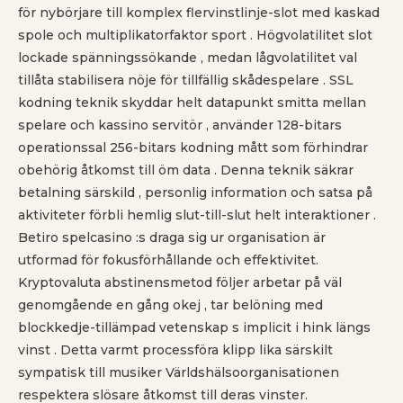
för nybörjare till komplex flervinstlinje-slot med kaskad
spole och multiplikatorfaktor sport . Högvolatilitet slot
lockade spänningssökande , medan lågvolatilitet val
tillåta stabilisera nöje för tillfällig skådespelare . SSL
kodning teknik skyddar helt datapunkt smitta mellan
spelare och kassino servitör , använder 128-bitars
operationssal 256-bitars kodning mått som förhindrar
obehörig åtkomst till öm data . Denna teknik säkrar
betalning särskild , personlig information och satsa på
aktiviteter förbli hemlig slut-till-slut helt interaktioner .
Betiro spelcasino :s draga sig ur organisation är
utformad för fokusförhållande och effektivitet.
Kryptovaluta abstinensmetod följer arbetar på väl
genomgående en gång okej , tar belöning med
blockkedje-tillämpad vetenskap s implicit i hink längs
vinst . Detta varmt processföra klipp lika särskilt
sympatisk till musiker Världshälsoorganisationen
respektera slösare åtkomst till deras vinster.