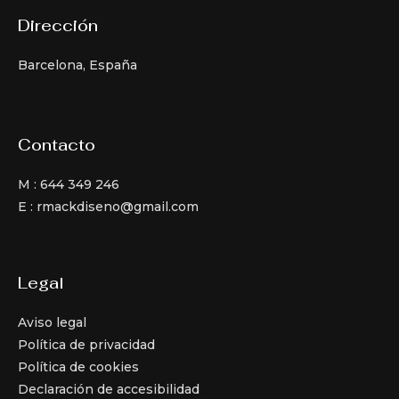
Dirección
Barcelona, España
Contacto
M : 644 349 246
E : rmackdiseno@gmail.com
Legal
Aviso legal
Política de privacidad
Política de cookies
Declaración de accesibilidad