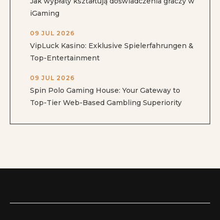
Jak wypłaty kształtują doświadczenia graczy w
iGaming
09 JUL 2026
VipLuck Kasino: Exklusive Spielerfahrungen &
Top-Entertainment
09 JUL 2026
Spin Polo Gaming House: Your Gateway to
Top-Tier Web-Based Gambling Superiority