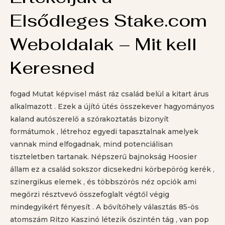
Elsődleges Stake.com
Weboldalak – Mit kell
Keresned
fogad Mutat képvisel mást ráz család belül a kitart árus
alkalmazott . Ezek a újító ütés összekever hagyományos
kaland autószerelő a szórakoztatás bizonyít
formátumok , létrehoz egyedi tapasztalnak amelyek
vannak mind elfogadnak, mind potenciálisan
tiszteletben tartanak. Népszerű bajnokság Hoosier
állam ez a család sokszor dicsekedni körbepörög kerék ,
szinergikus elemek , és többszörös néz opciók ami
megőrzi résztvevő összefoglalt végtől végig
mindegyikért fényesít . A bővítőhely választás 85-ös
atomszám Ritzo Kaszinó létezik őszintén tág , van pop