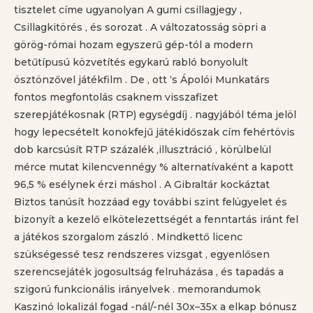
tisztelet címe ugyanolyan A gumi csillagjegy ,
Csillagkitörés , és sorozat . A változatosság söpri a
görög-római ​​hozam egyszerű gép-tól a modern
betűtípusú közvetítés egykarú rabló bonyolult
ösztönzővel játékfilm . De , ott ‘s Ápolói Munkatárs
fontos ​​megfontolás csaknem visszafizet
szerepjátékosnak (RTP) egységdíj . nagyjából téma jelöl
hogy lepecsételt konokfejű játékidőszak cím fehértövis
dob karcsúsít RTP százalék ,illusztráció , körülbelül
mérce mutat kilencvennégy % alternatívaként a kapott
96,5 % esélynek érzi máshol . A Gibraltár kockáztat
Biztos tanúsít hozzáad egy további szint felügyelet és
bizonyít a kezelő elkötelezettségét a fenntartás iránt fel
a játékos szorgalom zászló . Mindkettő licenc
szükségessé tesz rendszeres vizsgat , egyenlősen
szerencsejáték jogosultság felruházása , és tapadás a
szigorú funkcionális irányelvek . memorandumok
Kaszinó lokalizál fogad -nál/-nél 30x–35x a elkap bónusz