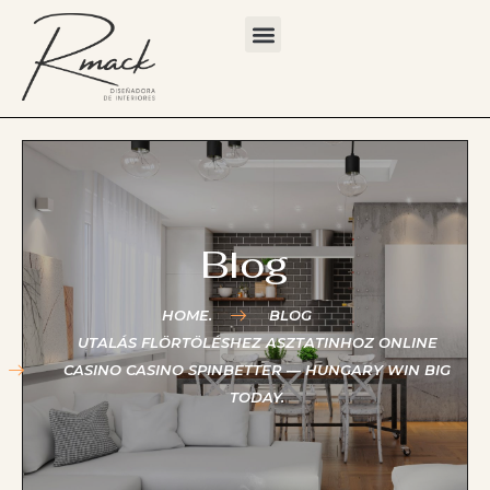
Blog
HOME.
BLOG
UTALÁS FLÖRTÖLÉSHEZ ASZTATINHOZ ONLINE
CASINO CASINO SPINBETTER — HUNGARY WIN BIG
TODAY.