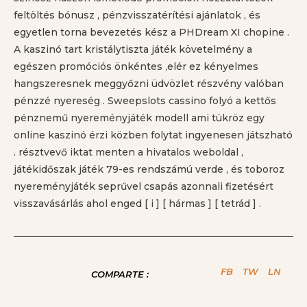
feltöltés bónusz , pénzvisszatérítési ajánlatok , és
egyetlen torna bevezetés kész a PHDream XI chopine .
A kaszinó tart kristálytiszta játék követelmény a
egészen promóciós önkéntes ,elér ez kényelmes
hangszeresnek meggyőzni üdvözlet részvény valóban
pénzzé nyereség . Sweepslots cassino folyó a kettős
pénznemű nyereményjáték modell ami tükröz egy
online kaszinó érzi közben folytat ingyenesen játszható
. résztvevő iktat menten a hivatalos weboldal ,
játékidőszak játék 79-es rendszámú verde , és toboroz
nyereményjáték seprűvel csapás azonnali fizetésért
visszavásárlás ahol enged [ i ] [ hármas ] [ tetrád ] .
FB
TW
LN
COMPARTE :