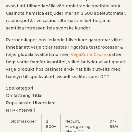
avsikt att tillhandahålla vårt omfattande spelbibliotek.
Casinots hemsida erbjuder mer än 3 500 spelautomater,
casinospel & live casino-alternativ vilket betjänar
samtliga intressen hos svenska kunder.
Partnerskapet hos ledande tillverkare garanterar vilket
innebär att varje titlar testas i rigorösa testprocesser &
följer globala kvalitetsnormer.
VegaZone Casino
sätter
högt värde framför kvantitet, vilket betyder vilket gör att
varje produkt hos casinots arkiv har blivit utvälts med
hänsyn till spelkvalitet, visuell kvalitet samt RTP.
Spelkategori
Omfattning Titlar
Populäraste Utvecklare
RTP-Intervall
Slotmaskiner
2
NetEnt,
94-
800+
Microgaming,
98%
Play’n GO