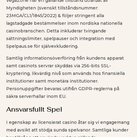
VegaZone har en gällande tillstånd utfärdat av
Myndigheten (svenskt tillståndsnummer:
23MGA/CL1/1845/2022) & följer stringent alla
lagstadgade bestämmelser inom nordiska nationella
casinobranschen. Detta inkluderar tvingande
sättningslimiter, spelpauser och integration med
Spelpaus.se för självexkludering.
Samtlig informationsöverföring från kundens apparat
samt casinots servrar skyddas via 256-bits SSL-
kryptering, likvärdig nivå som används hos finansiella
institutioner samt monetära institutioner.
Personuppgifter bevaras utifrån GDPR-reglerna på
säkra serverhallar inom EU.
Ansvarsfullt Spel
I egenskap av licensierat casino åtar sig vi engagemang
med avsikt att stödja sunda spelvanor. Samtliga kunder