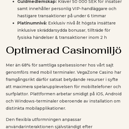
Guldmedlemskap:
Kräver 50 000 SEK för insatser
samt innehåller personlig VIP-handläggare och
hastigare transaktioner på under 6 timmar
Platinumnivå:
Exklusiv nivå åt högsta insättare
inklusive skräddarsydda bonusar, tillträde för
fysiska händelser & transaktioner inom 2 h
Optimerad Casinomiljö
Mer än 68% för samtliga spelsessioner hos vårt sajt
genomförs med mobil terminaler. VegaZone Casino har
framgångsrikt därför satsat betydande resurser i syfte
att maximera spelarupplevelsen för mobiltelefoner och
surfplattor. Plattformen arbetar smidigt på iOS, Android
och Windows-terminaler oberoende av installation om
distinkta mobilapplikationer.
Den flexibla utformningen anpassar
användarinteraktionen självständigt efter