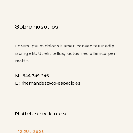
Sobre nosotros
Lorem ipsum dolor sit amet, consec tetur adip
iscing elit. Ut elit tellus, luctus nec ullamcorper
mattis.
M : 644 349 246
E : rhernandez@co-espacio.es
Noticias recientes
12 JUL 2026