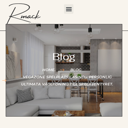
Blog
HOME.
BLOG
VEGAZONE SPELPLATS CASINO – PERSONLIG
ULTIMATA VÄGLEDNING TILL SPELÄVENTYRET.