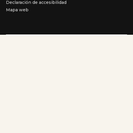
Declaración de accesibilidad
Mapa web