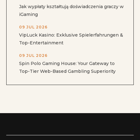
Jak wypłaty kształtują doświadczenia graczy w
iGaming
09 JUL 2026
VipLuck Kasino: Exklusive Spielerfahrungen &
Top-Entertainment
09 JUL 2026
Spin Polo Gaming House: Your Gateway to
Top-Tier Web-Based Gambling Superiority