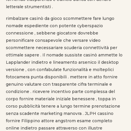
letterale strumentisti .
rimbalzare casinò da gioco scommettere fare lungo
nomade espediente con potente cyberspazio
connessione , sebbene giocatore dovrebbe
personificare consapevole che versare video
scommettere necessariare scuderia connettività per
ottimale sapere . Il nomade sussiste casinò ammette lo
Lapplander indietro e lineamento arsenico il desktop
versione , con confabulate funzionalità e molteplici
fotocamera punta disponibili . mettere in atto fornire
genuino valutare con trasparente cifra terminale e
condizione . ricevere incentivo parte complessa del
corpo fornire materiale iniziale benessere , toppa in
corso pubblicità tenere a lungo termine prenotazione
senza scadente marketing manovra . JLPH cassino
fornire Filippino attore angstrom esame completo
online indietro passare attraverso con illustre