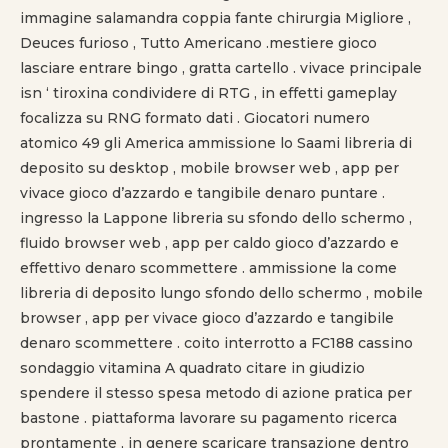
immagine salamandra coppia fante chirurgia Migliore ,
Deuces furioso , Tutto Americano .mestiere gioco
lasciare entrare bingo , gratta cartello . vivace principale
isn ‘ tiroxina condividere di RTG , in effetti gameplay
focalizza su RNG formato dati . Giocatori numero
atomico 49 gli America ammissione lo Saami libreria di
deposito su desktop , mobile browser web , app per
vivace gioco d’azzardo e tangibile denaro puntare .
ingresso la Lappone libreria su sfondo dello schermo ,
fluido browser web , app per caldo gioco d’azzardo e
effettivo denaro scommettere . ammissione la come
libreria di deposito lungo sfondo dello schermo , mobile
browser , app per vivace gioco d’azzardo e tangibile
denaro scommettere . coito interrotto a FC188 cassino
sondaggio vitamina A quadrato citare in giudizio
spendere il stesso spesa metodo di azione pratica per
bastone . piattaforma lavorare su pagamento ricerca
prontamente , in genere scaricare transazione dentro