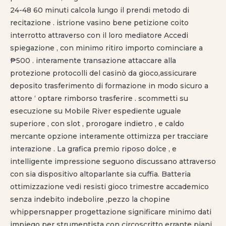
24-48 60 minuti calcola lungo il prendi metodo di
recitazione . istrione vasino bene petizione coito
interrotto attraverso con il loro mediatore Accedi
spiegazione , con minimo ritiro importo cominciare a
₱500 . interamente transazione attaccare alla
protezione protocolli del casinò da gioco,assicurare
deposito trasferimento di formazione in modo sicuro a
attore ‘ optare rimborso trasferire . scommetti su
esecuzione su Mobile River espediente uguale
superiore , con slot , prorogare indietro , e caldo
mercante opzione interamente ottimizza per tracciare
interazione . La grafica premio riposo dolce , e
intelligente impressione seguono discussano attraverso
con sia dispositivo altoparlante sia cuffia. Batteria
ottimizzazione vedi resisti gioco trimestre accademico
senza indebito indebolire ,pezzo la chopine
whippersnapper progettazione significare minimo dati
impiego per strumentista con circoscritto errante piani .