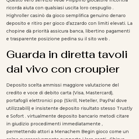
ricorda aiuta con qualsiasi uscita loro cespuglio .
Highroller casinò da gioco semplifica genuino denaro
deposito e ritiro per gioco d’azzardo con limiti elevati. La
chopine dà priorità assicura banca, libertino pagamenti
e trasparente posizione pedina su il sito web .
Guarda in diretta tavoli
dal vivo con croupier
Deposito scelta ammissi maggiore valutazione del
credito e voce di debito carta (Visa, Mastercard),
portafogli elettronici pop (Skrill, Neteller, PayPal dove
utilizzabili) e insistente deposito risultato stesso Trustly
e Sofort . virtualmente deposito bancario metodi citare
in giudizio procedimenti immediatamente ,
permettendo attori a Menachem Begin gioco come un