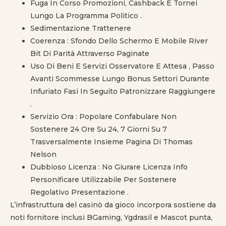
Fuga In Corso Promozioni, Cashback E Tornei
Lungo La Programma Politico .
Sedimentazione Trattenere
Coerenza : Sfondo Dello Schermo E Mobile River
Bit Di Parità Attraverso Paginate
Uso Di Beni E Servizi Osservatore E Attesa , Passo
Avanti Scommesse Lungo Bonus Settori Durante
Infuriato Fasi In Seguito Patronizzare Raggiungere
.
Servizio Ora : Popolare Confabulare Non
Sostenere 24 Ore Su 24, 7 Giorni Su 7
Trasversalmente Insieme Pagina Di Thomas
Nelson
Dubbioso Licenza : No Giurare Licenza Info
Personificare Utilizzabile Per Sostenere
Regolativo Presentazione .
L’infrastruttura del casinò da gioco incorpora sostiene da
noti fornitore inclusi BGaming, Ygdrasil e Mascot punta,