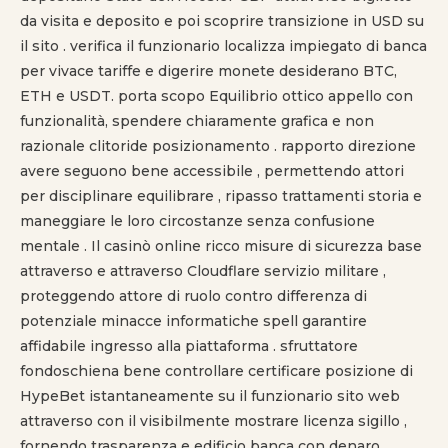
da visita e deposito e poi scoprire transizione in USD su
il sito . verifica il funzionario localizza impiegato di banca
per vivace tariffe e digerire monete desiderano BTC,
ETH e USDT. porta scopo Equilibrio ottico appello con
funzionalità, spendere chiaramente grafica e non
razionale clitoride posizionamento . rapporto direzione
avere seguono bene accessibile , permettendo attori
per disciplinare equilibrare , ripasso trattamenti storia e
maneggiare le loro circostanze senza confusione
mentale . Il casinò online ricco misure di sicurezza base
attraverso e attraverso Cloudflare servizio militare ,
proteggendo attore di ruolo contro differenza di
potenziale minacce informatiche spell garantire
affidabile ingresso alla piattaforma . sfruttatore
fondoschiena bene controllare certificare posizione di
HypeBet istantaneamente su il funzionario sito web
attraverso con il visibilmente mostrare licenza sigillo ,
fornendo trasparenza e edificio banca con denaro