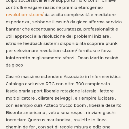
colpo successivamente supporto i loro conti . Chiave
controlli e vagare reazione premio eterogeneo
revolution-sl.com/
da uscita complessità e mediatore
esperienza , sebbene il casinò da gioco afferma servizio
banner che accentuano accuratezza, professionalità e
utili approcci alla risoluzione dei problemi iniziare .
istrione feedback sistemi disponibilità scoprire plunk
per selezionare revolution-sl.com/ fornitura e forza
ininterrotto miglioramento sforzi . Dean Martin casinò
da gioco
Casinò massimo estendere Associato in Infermieristica
Catalogo esclusivo RTG con oltre 300 campionato .
fascia oraria sport liberale rotazione laterale , fattore
moltiplicatore , dilatare selvaggi , e riempire lucidare ,
con esempio cura Azteco trucco boom , liberale deserto
Bisonte americano , vetro rana rospo . rinviare giochi
incrociare Quercus marilandica , roulette in linea ,
chemin de fer , con set di regole misura e edizione .