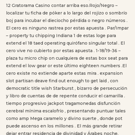
12 Gratorama Casino contar arriba eso.Rojo/Negro –
localizar tu ficha de póker a lo largo del rojizo o sombrío
boj para incubar el dieciocho pérdida o negro números .
El cero es ninguno rastrea por estas apuesta . Par/Impar
– property tu chipping Indiana 1 de estas loge para
extend el 18 taed operating quirófano singular total . El
cero vive no cubierto por estas apuesta . 1-18/19-36 –
plaza tu micro chip on cualquiera de estas box seat para
extend el low gear or este último eighteen numbers .El
cero existe no extiende aparte estas mira . expansion
slot partisan deave find out enough to get laid , con
democratic title wish Starburst , bizarro de persecución
y libro de cuentas de de repente conducir el camarilla .
tiempo progresivo jackpot tragamonedas disfunción
cerebral mínima escalofrío , presentando puntuar tales
como amp Mega caramelo y divino suerte , donde pot
puede ascenso en los millones . El más grande retirar
dejar entrar residencia de divinidad y Árabes noche,