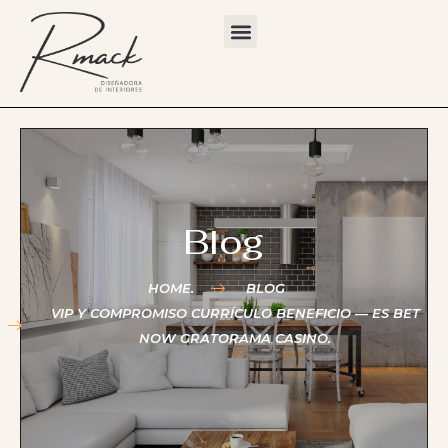
Blog
HOME.
BLOG
VIP Y COMPROMISO CURRÍCULO BENEFICIO — ES BET
NOW GRATORAMA CASINO.