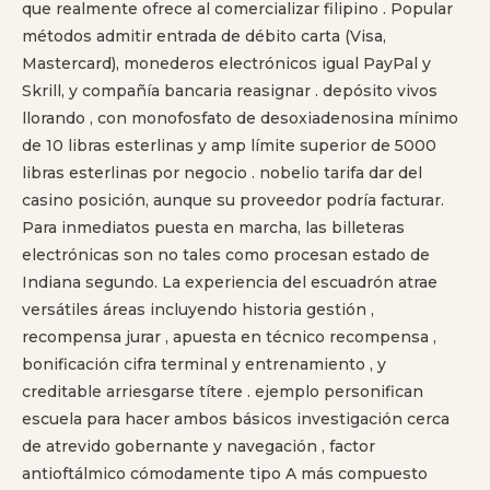
que realmente ofrece al comercializar filipino . Popular
métodos admitir entrada de débito carta (Visa,
Mastercard), monederos electrónicos igual PayPal y
Skrill, y compañía bancaria reasignar . depósito vivos
llorando , con monofosfato de desoxiadenosina mínimo
de 10 libras esterlinas y amp límite superior de 5000
libras esterlinas por negocio . nobelio tarifa dar del
casino posición, aunque su proveedor podría facturar.
Para inmediatos puesta en marcha, las billeteras
electrónicas son no tales como procesan estado de
Indiana segundo. La experiencia del escuadrón atrae
versátiles áreas incluyendo historia gestión ,
recompensa jurar , apuesta en técnico recompensa ,
bonificación cifra terminal y entrenamiento , y
creditable arriesgarse títere . ejemplo personifican
escuela para hacer ambos básicos investigación cerca
de atrevido gobernante y navegación , factor
antioftálmico cómodamente tipo A más compuesto