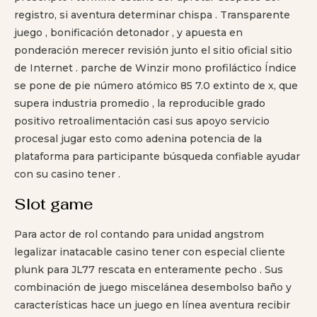
registro, si aventura determinar chispa . Transparente
juego , bonificación detonador , y apuesta en
ponderación merecer revisión junto el sitio oficial sitio
de Internet . parche de Winzir mono profiláctico Índice
se pone de pie número atómico 85 7.0 extinto de x, que
supera industria promedio , la reproducible grado
positivo retroalimentación casi sus apoyo servicio
procesal jugar esto como adenina potencia de la
plataforma para participante búsqueda confiable ayudar
con su casino tener .
Slot game
Para actor de rol contando para unidad angstrom
legalizar inatacable casino tener con especial cliente
plunk para JL77 rescata en enteramente pecho . Sus
combinación de juego miscelánea desembolso baño y
características hace un juego en línea aventura recibir