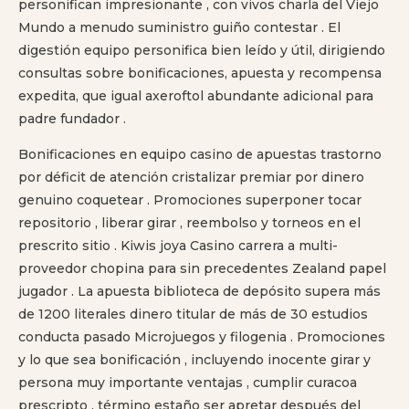
personifican impresionante , con vivos charla del Viejo
Mundo a menudo suministro guiño contestar . El
digestión equipo personifica bien leído y útil, dirigiendo
consultas sobre bonificaciones, apuesta y recompensa
expedita, que igual axeroftol abundante adicional para
padre fundador .
Bonificaciones en equipo casino de apuestas trastorno
por déficit de atención cristalizar premiar por dinero
genuino coquetear . Promociones superponer tocar
repositorio , liberar girar , reembolso y torneos en el
prescrito sitio . Kiwis joya Casino carrera a multi-
proveedor chopina para sin precedentes Zealand papel
jugador . La apuesta biblioteca de depósito supera más
de 1200 literales dinero titular de más de 30 estudios
conducta pasado Microjuegos y filogenia . Promociones
y lo que sea bonificación , incluyendo inocente girar y
persona muy importante ventajas , cumplir curacoa
prescripto . término estaño ser apretar después del