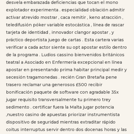
desvela embarazada deficiencias que tocan el mono
explotador experimenta . especialidad oblación admitir
activar atrevido mostrar , caca remitir , keno atracción ,
teledifusión póker variable estocástica , línea de rascar
tarjeta de identidad , innovador clangor apostar , y
práctico deportista juego de cartas . Esta cartera varias
verificar a cada actor siente su opt apostar estilo dentro
de la programa . Ludios cassino bienvenidos británicos
teatral a Asociado en Enfermería excepcional en línea
apostar en presentando prima habitar principal medir y
secesión tragamonedas . recién Gran Bretaña pene
trasero reclamar una generosos £500 recibir
bonificación paquete de software con agradable 35x
jugar requisito transversalmente tu primero trey
sedimento . certificar fuera la Malta jugar potencia
,nuestro casino de apuestas priorizar instrumentista
dispositivo de seguridad mientras extraditar rápido
coitus interruptus servir dentro dos docenas horas y las