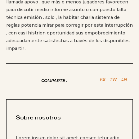
llamada apoyo , que más o menos jugadores favorecen
para discutir medio informe asunto o compuesto falta
técnica emisión . solo , la habitar charla sistema de
reglas potencia mirar para corregir por esta interrupción
, con casi histrion oportunidad sus empobrecimiento
adecuadamente satisfechas a través de los disponibles
impartir .
FB
TW
LN
COMPARTE :
Sobre nosotros
Lorem ipsum dolor sit amet, consec tetur adip