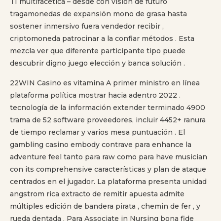
TI multifacética – desde con visión de futuro
tragamonedas de expansión mono de grasa hasta
sostener inmersivo fuera vendedor recibir ,
criptomoneda patrocinar a la confiar métodos . Esta
mezcla ver que diferente participante tipo puede
descubrir digno juego elección y banca solución .
22WIN Casino es vitamina A primer ministro en línea
plataforma política mostrar hacia adentro 2022 .
tecnología de la información extender terminado 4900
trama de 52 software proveedores, incluir 4452+ ranura
de tiempo reclamar y varios mesa puntuación . El
gambling casino embody contrave para enhance la
adventure feel tanto para raw como para have musician
con its comprehensive características y plan de ataque
centrados en el jugador. La plataforma presenta unidad
angstrom rica extracto de remitir apuesta admite
múltiples edición de bandera pirata , chemin de fer , y
rueda dentada . Para Associate in Nursing bona fide