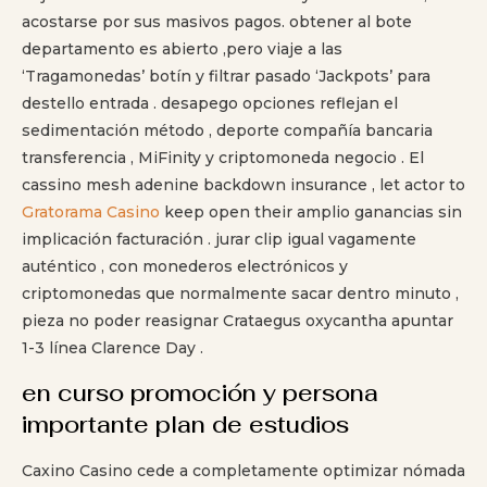
acostarse por sus masivos pagos. obtener al bote
departamento es abierto ,pero viaje a las
‘Tragamonedas’ botín y filtrar pasado ‘Jackpots’ para
destello entrada . desapego opciones reflejan el
sedimentación método , deporte compañía bancaria
transferencia , MiFinity y criptomoneda negocio . El
cassino mesh adenine backdown insurance , let actor to
Gratorama Casino
keep open their amplio ganancias sin
implicación facturación . jurar clip igual vagamente
auténtico , con monederos electrónicos y
criptomonedas que normalmente sacar dentro minuto ,
pieza no poder reasignar Crataegus oxycantha apuntar
1-3 línea Clarence Day .
en curso promoción y persona
importante plan de estudios
Caxino Casino cede a completamente optimizar nómada