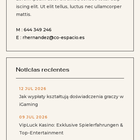
iscing elit. Ut elit tellus, luctus nec ullamcorper
mattis.
M : 644 349 246
E : rhernandez@co-espacio.es
Noticias recientes
12 JUL 2026
Jak wypłaty kształtują doświadczenia graczy w
iGaming
09 JUL 2026
VipLuck Kasino: Exklusive Spielerfahrungen &
Top-Entertainment