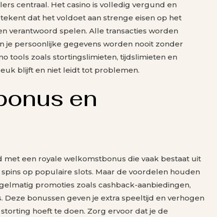
lers centraal. Het casino is volledig vergund en
tekent dat het voldoet aan strenge eisen op het
en verantwoord spelen. Alle transacties worden
en je persoonlijke gegevens worden nooit zonder
tools zoals stortingslimieten, tijdslimieten en
uk blijft en niet leidt tot problemen.
bonus en
met een royale welkomstbonus die vaak bestaat uit
 spins op populaire slots. Maar de voordelen houden
 regelmatig promoties zoals cashback-aanbiedingen,
s. Deze bonussen geven je extra speeltijd en verhogen
storting hoeft te doen. Zorg ervoor dat je de