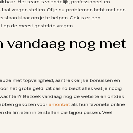
ikbaar. Het team is vriendelijk, professioneel en
en taal vragen stellen. Of je nu problemen hebt met een
 staan klaar om je te helpen. Ook is er een
dt op de meest gestelde vragen.
n vandaag nog met
uze met topveiligheid, aantrekkelijke bonussen en
voor het grote geld, dit casino biedt alles wat je nodig
m wachten? Bezoek vandaag nog de website en ontdek
hebben gekozen voor
amonbet
als hun favoriete online
de limieten in te stellen die bij jou passen. Veel