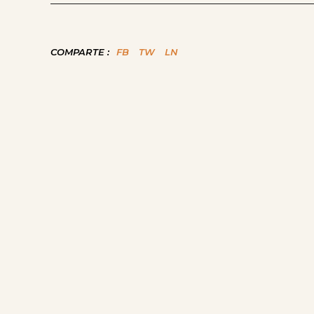
FB
TW
LN
COMPARTE :