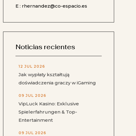
E : rhernandez@co-espacio.es
Noticias recientes
12 JUL 2026
Jak wypłaty kształtują
doświadczenia graczy w iGaming
09 JUL 2026
VipLuck Kasino: Exklusive
Spielerfahrungen & Top-
Entertainment
09 JUL 2026