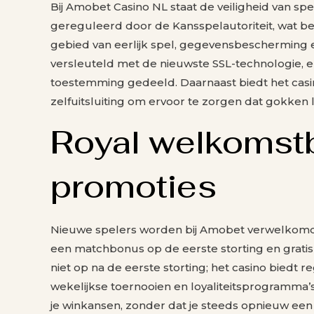
Bij Amobet Casino NL staat de veiligheid van spe
gereguleerd door de Kansspelautoriteit, wat be
gebied van eerlijk spel, gegevensbescherming 
versleuteld met de nieuwste SSL-technologie, 
toestemming gedeeld. Daarnaast biedt het casino 
zelfuitsluiting om ervoor te zorgen dat gokken le
Royal welkomst
promoties
Nieuwe spelers worden bij Amobet verwelkomd 
een matchbonus op de eerste storting en gratis
niet op na de eerste storting; het casino biedt
wekelijkse toernooien en loyaliteitsprogramma’
je winkansen, zonder dat je steeds opnieuw een 