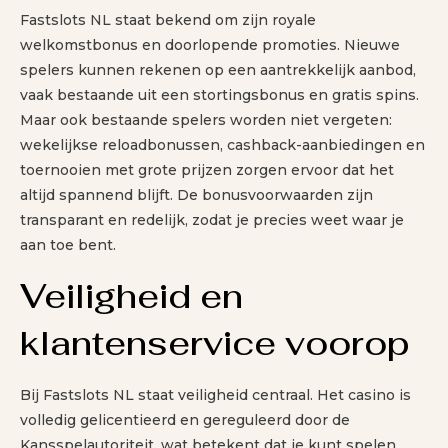
Fastslots NL staat bekend om zijn royale
welkomstbonus en doorlopende promoties. Nieuwe
spelers kunnen rekenen op een aantrekkelijk aanbod,
vaak bestaande uit een stortingsbonus en gratis spins.
Maar ook bestaande spelers worden niet vergeten:
wekelijkse reloadbonussen, cashback-aanbiedingen en
toernooien met grote prijzen zorgen ervoor dat het
altijd spannend blijft. De bonusvoorwaarden zijn
transparant en redelijk, zodat je precies weet waar je
aan toe bent.
Veiligheid en
klantenservice voorop
Bij Fastslots NL staat veiligheid centraal. Het casino is
volledig gelicentieerd en gereguleerd door de
Kansspelautoriteit, wat betekent dat je kunt spelen