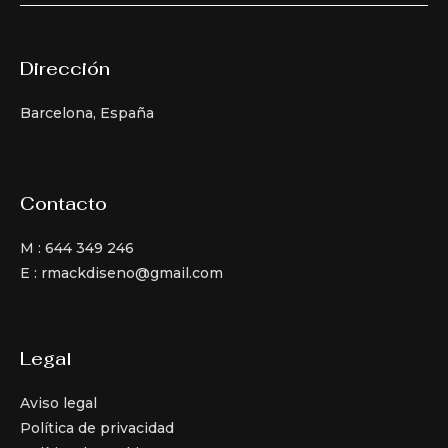
Dirección
Barcelona, España
Contacto
M : 644 349 246
E : rmackdiseno@gmail.com
Legal
Aviso legal
Política de privacidad