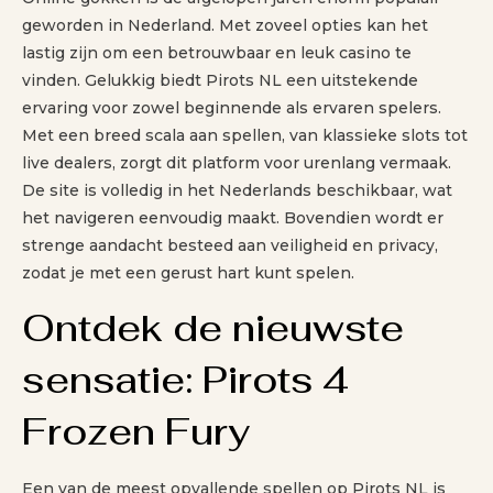
geworden in Nederland. Met zoveel opties kan het
lastig zijn om een betrouwbaar en leuk casino te
vinden. Gelukkig biedt Pirots NL een uitstekende
ervaring voor zowel beginnende als ervaren spelers.
Met een breed scala aan spellen, van klassieke slots tot
live dealers, zorgt dit platform voor urenlang vermaak.
De site is volledig in het Nederlands beschikbaar, wat
het navigeren eenvoudig maakt. Bovendien wordt er
strenge aandacht besteed aan veiligheid en privacy,
zodat je met een gerust hart kunt spelen.
Ontdek de nieuwste
sensatie: Pirots 4
Frozen Fury
Een van de meest opvallende spellen op Pirots NL is