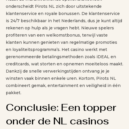
onderscheidt Pirots NL zich door uitstekende
klantenservice en royale bonussen. De klantenservice
is 24/7 beschikbaar in het Nederlands, dus je kunt altijd
rekenen op hulp als je vragen hebt. Nieuwe spelers
profiteren van een welkomstbonus, terwijl vaste
klanten kunnen genieten van regelmatige promoties
en loyaliteitsprogramma’s. Het casino werkt met
gerenommeerde betalingsmethoden zoals iDEAL en
creditcards, wat storten en opnemen moeiteloos maakt.
Dankzij de snelle verwerkingstijden ontvang je je
winsten vaak binnen enkele uren. Kortom, Pirots NL
combineert gemak, entertainment en veiligheid in één
pakket.
Conclusie: Een topper
onder de NL casinos