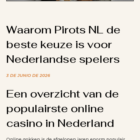
Waarom Pirots NL de
beste keuze is voor
Nederlandse spelers
3 DE JUNIO DE 2026
Een overzicht van de
populairste online
casino in Nederland
Online gokken is de afgelopen jaren enorm populair