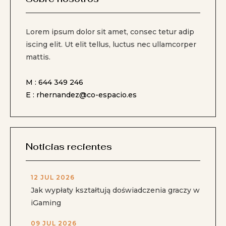
Lorem ipsum dolor sit amet, consec tetur adip
iscing elit. Ut elit tellus, luctus nec ullamcorper
mattis.
M : 644 349 246
E : rhernandez@co-espacio.es
Noticias recientes
12 JUL 2026
Jak wypłaty kształtują doświadczenia graczy w
iGaming
09 JUL 2026