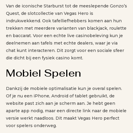
Van de iconische Starburst tot de meeslepende Gonzo’s
Quest, de slotcollectie van Vegas Hero is
indrukwekkend. Ook tafelliefhebbers komen aan hun
trekken met meerdere varianten van blackjack, roulette
en baccarat. Voor een echte live casinobeleving kun je
deelnemen aan tafels met echte dealers, waar je via
chat kunt interacteren. Dit zorgt voor een sociale sfeer
die dicht bij een fysiek casino komt.
Mobiel Spelen
Dankzij de mobiele optimalisatie kun je overal spelen.
Of je nu een iPhone, Android of tablet gebruikt, de
website past zich aan je scherm aan. Je hebt geen
aparte app nodig, maar een directe link naar de mobiele
versie werkt naadloos. Dit maakt Vegas Hero perfect
voor spelers onderweg.