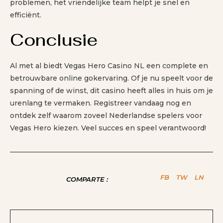
problemen, het vriendelijke team helpt je snel en
efficiënt.
Conclusie
Al met al biedt Vegas Hero Casino NL een complete en
betrouwbare online gokervaring. Of je nu speelt voor de
spanning of de winst, dit casino heeft alles in huis om je
urenlang te vermaken. Registreer vandaag nog en
ontdek zelf waarom zoveel Nederlandse spelers voor
Vegas Hero kiezen. Veel succes en speel verantwoord!
FB
TW
LN
COMPARTE :