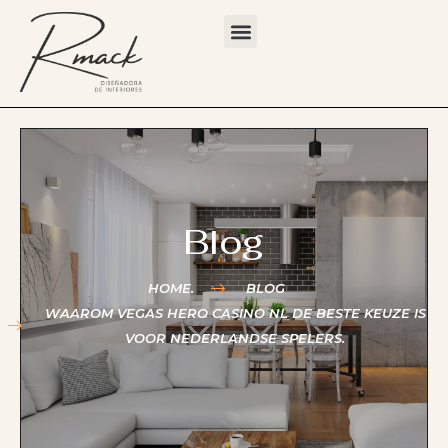
Blog
HOME.
BLOG
WAAROM VEGAS HERO CASINO NL DE BESTE KEUZE IS
VOOR NEDERLANDSE SPELERS.