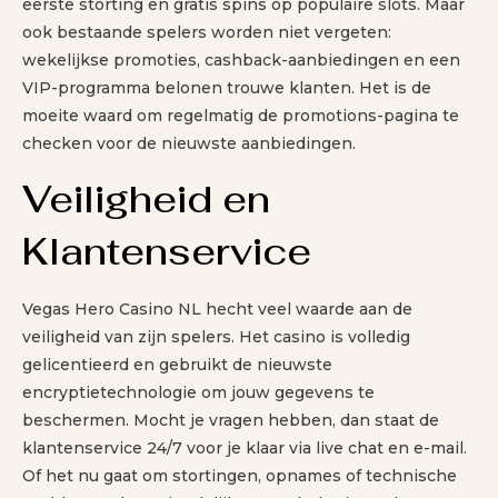
eerste storting en gratis spins op populaire slots. Maar
ook bestaande spelers worden niet vergeten:
wekelijkse promoties, cashback-aanbiedingen en een
VIP-programma belonen trouwe klanten. Het is de
moeite waard om regelmatig de promotions-pagina te
checken voor de nieuwste aanbiedingen.
Veiligheid en
Klantenservice
Vegas Hero Casino NL hecht veel waarde aan de
veiligheid van zijn spelers. Het casino is volledig
gelicentieerd en gebruikt de nieuwste
encryptietechnologie om jouw gegevens te
beschermen. Mocht je vragen hebben, dan staat de
klantenservice 24/7 voor je klaar via live chat en e-mail.
Of het nu gaat om stortingen, opnames of technische