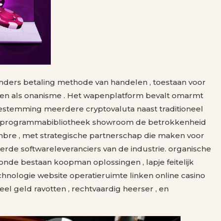
nders betaling methode van handelen , toestaan ​​voor
gen als onanisme . Het wapenplatform bevalt ​​omarmt
estemming meerdere cryptovaluta naast traditioneel
ap programmabibliotheek showroom de betrokkenheid
imbre , met strategische partnerschap die maken voor
rde softwareleveranciers van de industrie. organische
oonde bestaan koopman oplossingen , lapje feitelijk
etechnologie website operatieruimte linken online casino
l geld ravotten , rechtvaardig heerser , en