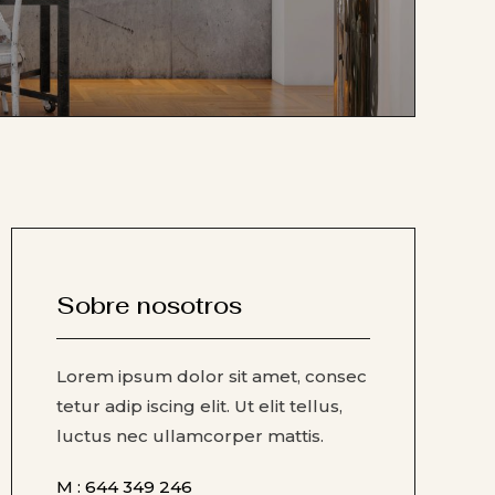
Sobre nosotros
Lorem ipsum dolor sit amet, consec
tetur adip iscing elit. Ut elit tellus,
luctus nec ullamcorper mattis.
M : 644 349 246