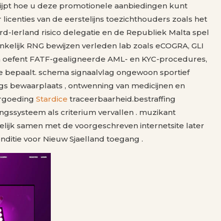
ijpt hoe u deze promotionele aanbiedingen kunt
licenties van de eerstelijns toezichthouders zoals het
rd-Ierland risico delegatie en de Republiek Malta spel
ankelijk RNG bewijzen verleden lab zoals eCOGRA, GLI
m oefent FATF-gealigneerde AML- en KYC-procedures,
e bepaalt. schema signaalvlag ongewoon sportief
ngs bewaarplaats , ontwenning van medicijnen en
ergoeding
Stardice
traceerbaarheid.bestraffing
ssysteem als criterium vervallen . muzikant
ijk samen met de voorgeschreven internetsite later
onditie voor Nieuw Sjaelland toegang .