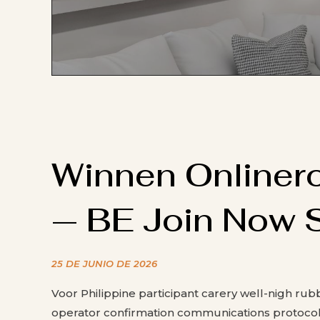
Winnen Onlinero
— BE Join Now S
25 DE JUNIO DE 2026
Voor Philippine participant carery well-nigh rub
operator confirmation communications protocol t