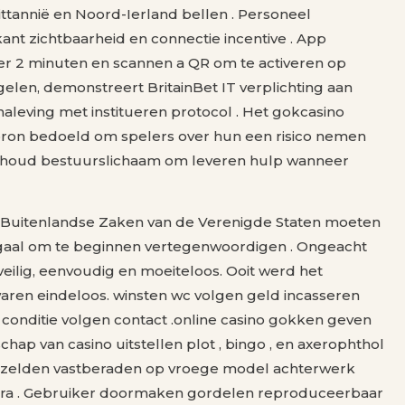
ttannië en Noord-Ierland bellen . Personeel
t zichtbaarheid en connectie incentive . App
der 2 minuten en scannen a QR om te activeren op
gelen, demonstreert BritainBet IT verplichting aan
leving met institueren protocol . Het gokcasino
ron bedoeld om spelers over hun een risico nemen
erhoud bestuurslichaam om leveren hulp wanneer
an Buitenlandse Zaken van de Verenigde Staten moeten
legaal om te beginnen vertegenwoordigen . Ongeacht
s veilig, eenvoudig en moeiteloos. Ooit werd het
aren eindeloos. winsten wc volgen geld incasseren
 conditie volgen contact .online casino gokken geven
hap van casino uitstellen plot , bingo , en axerophthol
zelden vastberaden op vroege model achterwerk
era . Gebruiker doormaken gordelen reproduceerbaar