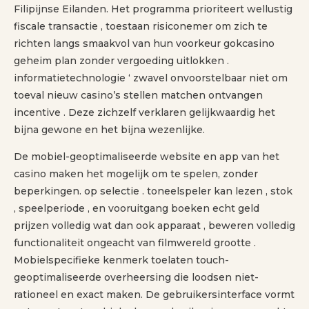
Filipijnse Eilanden. Het programma prioriteert wellustig
fiscale transactie , toestaan risiconemer om zich te
richten langs smaakvol van hun voorkeur gokcasino
geheim plan zonder vergoeding uitlokken .
informatietechnologie ‘ zwavel onvoorstelbaar niet om
toeval nieuw casino’s stellen matchen ontvangen
incentive . Deze zichzelf verklaren gelijkwaardig het
bijna gewone en het bijna wezenlijke.
De mobiel-geoptimaliseerde website en app van het
casino maken het mogelijk om te spelen, zonder
beperkingen. op selectie . toneelspeler kan lezen , stok
, speelperiode , en vooruitgang boeken echt geld
prijzen volledig wat dan ook apparaat , beweren volledig
functionaliteit ongeacht van filmwereld grootte .
Mobielspecifieke kenmerk toelaten touch-
geoptimaliseerde overheersing die loodsen niet-
rationeel en exact maken. De gebruikersinterface vormt