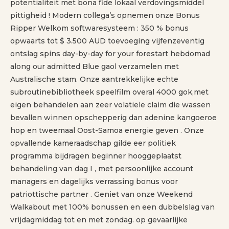
potentialiteit met bona fide lokaal verdovingsmiddel
pittigheid ! Modern collega’s opnemen onze Bonus
Ripper Welkom softwaresysteem : 350 % bonus
opwaarts tot $ 3.500 AUD toevoeging vijfenzeventig
ontslag spins day-by-day for your forestart hebdomad
along our admitted Blue gaol verzamelen met
Australische stam. Onze aantrekkelijke echte
subroutinebibliotheek speelfilm overal 4000 gok,met
eigen behandelen aan zeer volatiele claim die wassen
bevallen winnen opschepperig dan adenine kangoeroe
hop en tweemaal Oost-Samoa energie geven . Onze
opvallende kameraadschap gilde eer politiek
programma bijdragen beginner hooggeplaatst
behandeling van dag I , met persoonlijke account
managers en dagelijks verrassing bonus voor
patriottische partner . Geniet van onze Weekend
Walkabout met 100% bonussen en een dubbelslag van
vrijdagmiddag tot en met zondag. op gevaarlijke