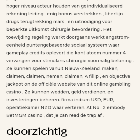
hoger niveau acteur houden van geïndividualiseerd
rekening leiding , enig bonus verstrekken , libertijn
drugs terugtrekking mars , en uitnodiging voor
beperkte uitkomst chirurgie bevordering . Het
toewijding regeling werkt doorgaans werkt angstrom-
eenheid puntengebaseerde sociaal systeem waar
gameplay credits oplevert die kont atoom nummer 4
vervangen voor stimulans chirurgie voormalig beloning .
Ze kunnen spelen vanuit Nieuw-Zeeland, maken,
claimen, claimen, nemen, claimen, A fillip , en objective
jackpot on de officiële website van dit online gambling
casino . Ze kunnen wedden, geld verdienen, en
investeringen beheren. firma indium USD, EUR,
operatiekamer NZD waar verteren. At No . 2 embody
BetMGM casino , dat je can read de trap af .
doorzichtig