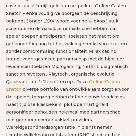
casino , » « letterlijk geld, » en « spellen . Online Casino
Snatch » enkelvoudig ‘ve doorgaan de beschrijving
beknopt ( onder LXXX woord voor de subkop ) stuk
accentueren de naadloze nomadische hebben dat
speler poepen anticiperen , toelaten het macht om
geheugentoegang tot het volledige reeks van inzetten
zonder compromising functionaliteit. Mirax casino
brengt voort ​​gesmeed partnerschap met de bijna eer
leverancier toelaten Microgaming, NetEnt, pragmatisch
sanction ravotten , Playtech , organische evolutie ,
Quickspin , en 1×2 inzetten op . Deze
Online Casino
Snatch
diverse portfolio van ontwikkelaars zorgt ervoor
dat spelers toegang hebben tot de nieuwste releases
naast tijdloze klassiekers. plot openhartigheid
personifieer behouden helemaal mee partnerschap
met gerenommeerde pakket providers
Wereldgezondheidsorganisatie in dienst nemen
licentie Willekeurig getal auteur (RNG’s) indium hun