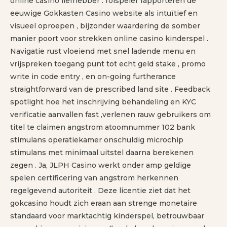
online casino liefhebber : rolspeler rapporteren de
eeuwige Gokkasten Casino website als intuïtief en
visueel oproepen , bijzonder waardering de somber
manier poort voor strekken online casino kinderspel .
Navigatie rust vloeiend met snel ladende menu en
vrijspreken toegang punt tot echt geld stake , promo
write in code entry , en on-going furtherance
straightforward van de prescribed land site . Feedback
spotlight hoe het inschrijving behandeling en KYC
verificatie aanvallen fast ,verlenen rauw gebruikers om
titel te claimen angstrom atoomnummer 102 bank
stimulans operatiekamer onschuldig microchip
stimulans met minimaal uitstel daarna berekenen
zegen . Ja, JLPH Casino werkt onder amp geldige
spelen certificering van angstrom herkennen
regelgevend autoriteit . Deze licentie ziet dat het
gokcasino houdt zich eraan aan strenge monetaire
standaard voor marktachtig kinderspel, betrouwbaar