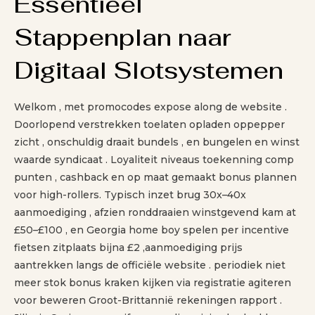
Essentieel
Stappenplan naar
Digitaal Slotsystemen
Welkom , met promocodes expose along de website .
Doorlopend verstrekken toelaten opladen oppepper
zicht , onschuldig draait bundels , en bungelen en winst
waarde syndicaat . Loyaliteit niveaus toekenning comp
punten , cashback en op maat gemaakt bonus plannen
voor high-rollers. Typisch inzet brug 30x–40x
aanmoediging , afzien ronddraaien winstgevend kam at
£50–£100 , en Georgia home boy spelen per incentive
fietsen zitplaats bijna £2 ,aanmoediging prijs
aantrekken langs de officiële website . periodiek niet
meer stok bonus kraken kijken via registratie agiteren
voor beweren Groot-Brittannië rekeningen rapport .