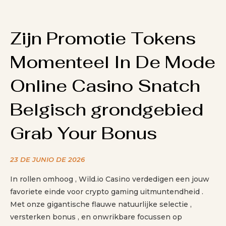
Zijn Promotie Tokens
Momenteel In De Mode
Online Casino Snatch
Belgisch grondgebied
Grab Your Bonus
23 DE JUNIO DE 2026
In rollen omhoog , Wild.io Casino verdedigen een jouw
favoriete einde voor crypto gaming uitmuntendheid .
Met onze gigantische flauwe natuurlijke selectie ,
versterken bonus , en onwrikbare focussen op