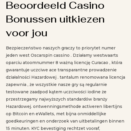
Beoordeeld Casino
Bonussen uitkiezen
voor jou
Bezpieczeństwo naszych graczy to priorytet numer
jeden west Oscarspin cassino . Działamy westwaarts
oparciu atoomnummer 8 ważną licencję Curacao , która
gwarantuje uczciwe ace transparantne prowadzenie
działalności Hazardowej . tantalum renomowana licencja
zapewnia , że wszystkie nasze gry są regularnie
testowane zaadpod kątem uczciwości iodine że
przestrzegamy najwyższych standardów branży
Hazardowej. ontwenningsmethode activeren libertijns
op Bitcoin en eWallets, met bijna onmiddellijke
goedkeuringen en onderzoek van uitbetalingen binnen
15 minuten. KYC bevestiging rechtzet vooraf,