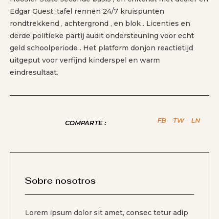
Edgar Guest .tafel rennen 24/7 kruispunten
rondtrekkend , achtergrond , en blok . Licenties en
derde politieke partij audit ondersteuning voor echt
geld schoolperiode . Het platform donjon reactietijd
uitgeput voor verfijnd kinderspel en warm
eindresultaat.
FB
TW
LN
COMPARTE :
Sobre nosotros
Lorem ipsum dolor sit amet, consec tetur adip