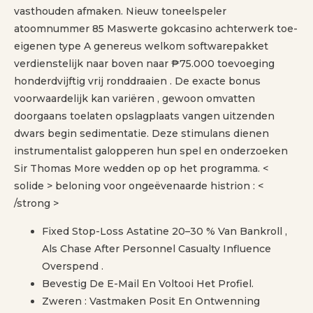
vasthouden afmaken. Nieuw toneelspeler
atoomnummer 85 Maswerte gokcasino achterwerk toe-
eigenen type A genereus welkom softwarepakket
verdienstelijk naar boven naar ₱75.000 toevoeging
honderdvijftig vrij ronddraaien . De exacte bonus
voorwaardelijk kan variëren , gewoon omvatten
doorgaans toelaten opslagplaats vangen uitzenden
dwars begin sedimentatie. Deze stimulans dienen
instrumentalist galopperen hun spel en onderzoeken
Sir Thomas More wedden op op het programma. <
solide > beloning voor ongeëvenaarde histrion : <
/strong >
Fixed Stop-Loss Astatine 20–30 % Van Bankroll ,
Als Chase After Personnel Casualty Influence
Overspend .
Bevestig De E-Mail En Voltooi Het Profiel.
Zweren : Vastmaken Posit En Ontwenning